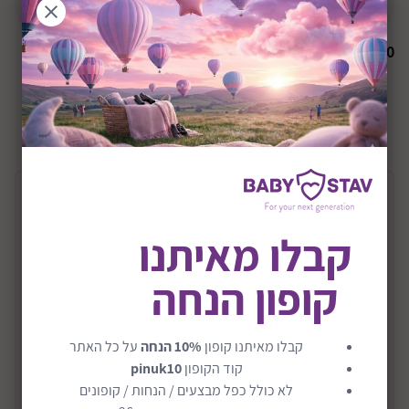
הודיעו לי כשחוזר למלאי
₪
0
+36M
שיתוף:
תיאור המוצר
קבלו מאיתנו
חוברת מדבקות חיות משוגעות דגם Crazy
Animals
קופון הנחה
צור פרצופים מטורפים משלך לבעלי חיים
חוברת מדבקות של מליסה ודאג להכנת פנים כולל 170+
קבלו מאיתנו קופון
10% הנחה
על כל האתר
מדבקות ו-20 דפי רקע בצבע מלא, כך שילדים יכולים ליצור
קוד הקופון
pinuk10
את פני החיות הייחודיות והמטורפות שלהם.
לא כולל כפל מבצעים / הנחות / קופונים