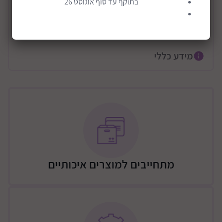
בתוקף עד סוף אוגוסט 26
כיף וחינוכי: חוברתזו היא דרך מהנה וחינוכית לילדים ללמוד
על בעלי חיים שונים, לפתח את המוטוריקה העדינה שלהם
קרא עוד
ולהביע את היצירתיות שלהם.
חומרים באיכות גבוהה: המדבקות ודפי הרקע עשויים
מידע כללי
מחומרים איכותיים, כך שניתן להשתמש בהם שוב ושוב.
מושלם לילדים מגיל 3 ומעלה: משטח מדבקה זה מושלם
לילדים מגיל 3 ומעלה. זוהי דרך מצוינת לילדים ליהנות
ולהיות יצירתיים.
יצירתיות ללא בלגן: משטח מדבקה זה הוא דרך ללא בלגן
לילדים להיות יצירתיים. קל לקלף ולהדביק את המדבקות,
והן ניתנות להסרה מבלי לפגוע בדפי הרקע.
מתחייבים למוצרים איכותיים