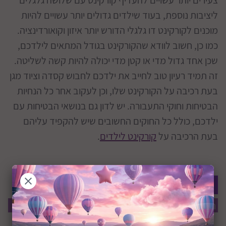
ליציבות נוספת, בעוד שילדים גדולים יותר עשויים להיות
מוכנים לקורקינט דו גלגלי הדורש יותר איזון וקואורדינציה.
כמו כן, חשוב לוודא שהקורקינט בגודל המתאים לילדכם,
שכן אחד גדול מדי או קטן מדי יכולה להיות קשה לשליטה.
זה תמיד רעיון טוב לחייב את ילדכם לחבוש קסדה וציוד מגן
בעת ​​רכיבה על הקורקינט שלו, וכן לעקוב אחר כל הנחיות
הבטיחות וחוקי התעבורה. יש לדון גם בנושאי הבטיחות עם
ילדכם, כולל כל החוקים החשובים שיש להקפיד עליהם
בעת הרכיבה על
קורקינט לילדים
.
היה הראשון לרשום תגובה
הוסף תגובה
תוכן ההודעה:
מחבר:
תאריך: