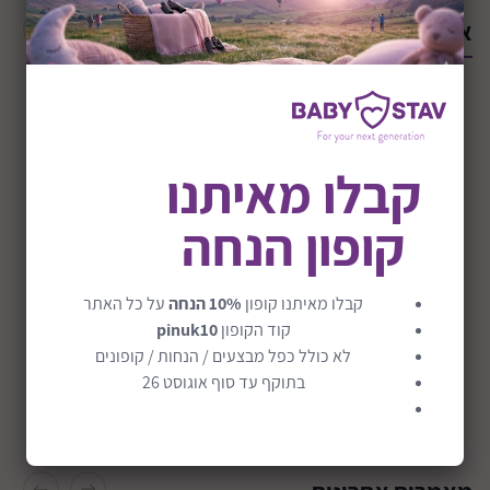
אולי יעניין אותך
קבלו מאיתנו
התקנת 3 מושבי
קופון הנחה
בטיחות ברכב
קרא עוד
קורקינט חצי מקצועי
טרמפיסט אונברסלי
קבלו מאיתנו קופון
10% הנחה
על כל האתר
דגם ביסט | Beast
מתכוונן במפריידר
קוד הקופון
pinuk10
Bumpride
לא כולל כפל מבצעים / הנחות / קופונים
הוסף לסל
בתוקף עד סוף אוגוסט 26
הוסף לסל
מוצרי התינוקות
המבוקשים ביותר
לשנת התשפ”ג