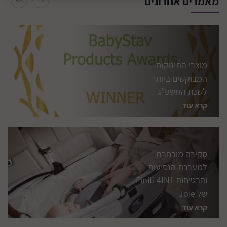
מאמרים אחרונים
קרא עוד
סקירה מורחבת
למערכת הנסיעות
והבטיחות Finiti 4IN1
של Joie
קרא עוד
סקירה מורחבת למושב
בטיחות i-Harbour
Signature מבית Joie
קרא עוד