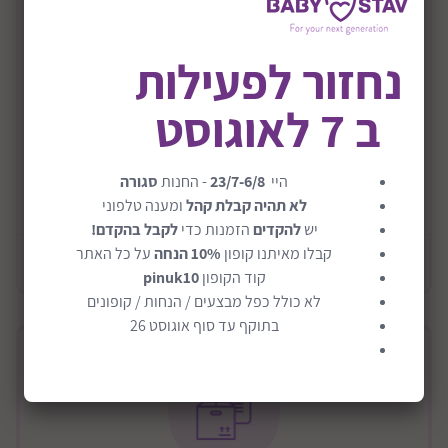
חלילית לילדים דגם Recorder
חלילית לילדים מבית מליסה ודאג
נחזור לפעילות
הילד רוצה להיות מוזיקאי? החלילית הזאת היא התחלה
מעולה עבורו!
ב 7 לאוגוסט
קל לנגן על החלילית והיא מעולה עבור מי שמתחיל
להתעניין במוזיקה.
היי
23/7-6/8
- החנות
סגורה
מעודד הערכה ומודעות למוזיקה.החלילית מיוצרת מעץ
קרא עוד
לא תהיה קבלת קהל
ומענה טלפוני
איכותי.
יש
להקדים
הזמנות כדי
לקבל בהקדם!
לא רק שהחלילית היא נקודת התחלה מעולה עבור ילדכם
קבלו מאיתנו קופון
10% הנחה
על כל האתר
מידע כללי
במוזיקה, היא גם תורמת לפיתוח הכישורים המוטוריים,
קוד הקופון
pinuk10
פשוט נפלא!
לא כולל כפל מבצעים / הנחות / קופונים
בתוקף עד סוף אוגוסט 26
מידות האריזה בס"מ- 4*16*38