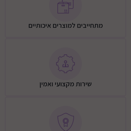
פגוש קדמי
הפגוש ניתן לשליפה
סל תחתון ענק
מתחייבים למוצרים איכותיים
נוחות להורה והילד
מתאים מלידה - שכיבה מלאה
מעצב מגוון מצבים לשכיבה / ישיבה לנוחות מקסימאלית של
הילד
תמיכה לרגלי הילד
הצללה מתכווננת כולל הגנה מפני קרינה UPF 50+
בטיחות
שירות מקצועי ואמין
ניתן לעגון את הילד עם 3-5 נקודות עיגון
מעצור לברגל אחת
מידות:
במצב פתוח בס"מ - אורך: 88 | רוחב 52 | גובה 101.6
מידות במצב מקופל בס"מ - אורך 32.5 | רוחב 65.3 | גובה