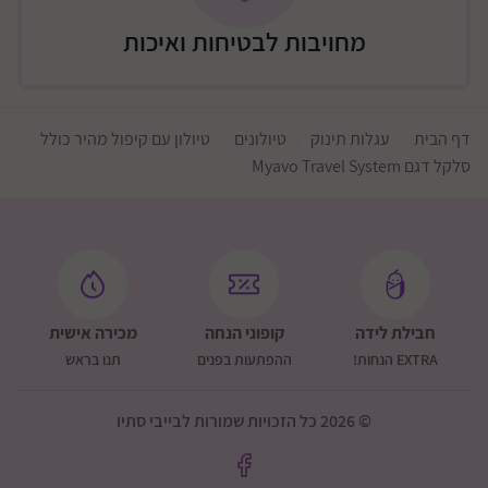
52 ס"מ
מחויבות לבטיחות ואיכות
משקל 5.8 ק"ג
מפרט הסלקל
דגם סלקל: SnugEssentials i-Size R129 Infant Car Seat
דף הבית
עגלות תינוק
טיולונים
טיולון עם קיפול מהיר כולל
סלקל בטיחותי לתינוק נגד כיוון הנסיעה, בתקן i-Size,
סלקל דגם Myavo Travel System
מתאים מלידה ועד כ־12 חודשים (גובה 40–75 ס"מ)
בטיחות
תקן i-Size המחמיר, כולל עמידה במבחני פגיעות צד
נבדק ביסודיות על ידי ADAC ודורג 4 כוכבים
תואם ISOFIX עם בסיס IsoFamily™ i-Size (בתוספת
חבילת לידה
קופוני הנחה
מכירה אישית
תשלום, לא כלול)
EXTRA הנחות!
ההפתעות בפנים
תנו בראש
קצף EPS לספיגת אנרגיה יעילה בעת תאונה
רתמת 3 נקודות ניתנת להתאמה ביד אחת
© 2026 כל הזכויות שמורות לבייבי סתיו
נוחות שימוש
מדדי צבע ברורים להתקנה נכונה ובטוחה (בשימוש עם בסיס