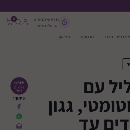
0
מבצעי החודש
הכי זולים שיש
אמבטיה וביגוד
צעצועים
מציאון
ר
ליל עם
+6M
מתאים
לגיל
טומטי, גגון
שיתוף:
ילדים עד