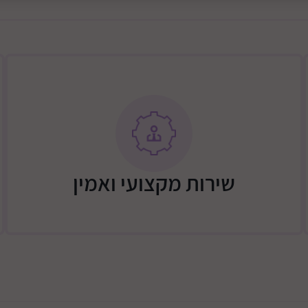
סל אחסון תחתי גדול: מספקת
 לשכב בנוחות במספר
חגורות בטיחות רכות: 5 נקודות עיגון, שומרות על התינוק בטוח בכל רגע.
ריפוד רך ונעים: מבטיח נוחות
שירות מקצועי ואמין
מקופל: רוחב 52 ס"מ, אורך 42 ס"מ, גובה 58 ס"מ
"ג
טיולון הסלפי מאפשר הרכבת 
נמכרים בנפרד)