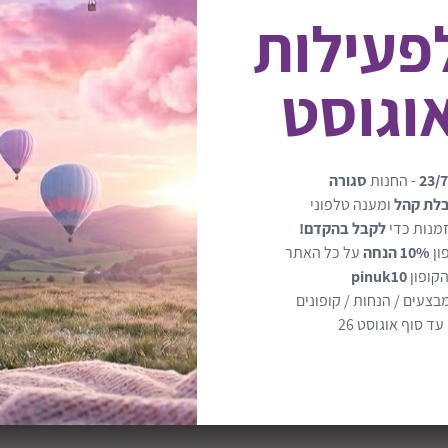
לפעילות
23/7
- החנות
סגורה
בלת קהל
ומענה טלפוני
מנות כדי
לקבל בהקדם!
טיולון סלפי פלוס של פג פרגו ה
ון
10% הנחה
על כל האתר
הקופון
pinuk10
וס מציע נוחות מקסימלית
תכונות מיוחדות:
בצעים / הנחות / קופונים
ד סוף אוגוסט 26
 בקלות ובמהירות, מושלם
משקל נוצה: 7.3 ק"ג בלבד! קל להרמה ולנשיאה, גם ביד אחת.