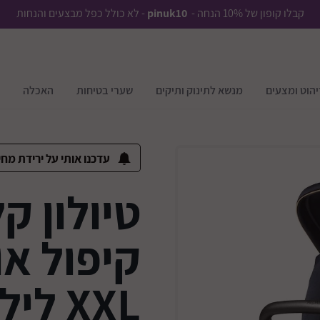
קבלו קופון של 10% הנחה -
pinuk10
- לא כולל כפל מבצעים והנחות
יהוט ומצעים
מנשא לתינוק ותיקים
שערי בטיחות
האכלה
עדכנו אותי על ירידת מחי
טיולון ק
קיפול או
XXL ל