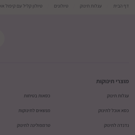
דף הבית
עגלות תינוק
טיולונים
טיולון קליל עם קיפול אוטומטי, גגון XXL לילדים עד משק
נוחות מקסימלית: התינוק שלך ייהנה מכל רגע בטיו
המשענת המתכווננת והחופה הרחבה
עיצוב מודרני: הטיולון נראה נהדר וישדרג כל הופע
תמורה מצוינת למחיר: הסלפי פלוס מציע שילוב מוש
ובטיחות
מוצרי תינוקות
מפרט:
עגלות תינוק
כסאות בטיחות
פתוח: רוחב 52 ס"מ, אורך 90 ס"מ, גובה 108 ס"מ
כסא אוכל לתינוק
מנשאים לתינוקות
משקל 7.3 ק"ג
נדנדה לתינוק
טרמפולינה לתינוק