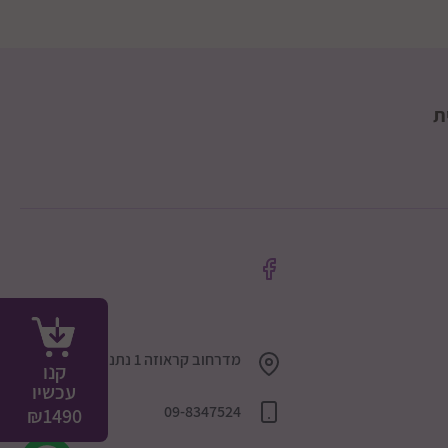
ולון לפתרון מושלם לנסיעות ולתחבורה ציבורית
ת
טיחות הרכות והחומרים האיכותיים מבטיחים
שלמת עבור הורים מודרניים המחפשים טיולון
הם
מדרחוב קראוזה 1 נתניה 4240110
קנו
עכשיו
ג
09-8347524
₪
1490