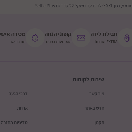
ל 22 קג דגם Selfie Plus
לון, בזכות הריפוד הרך,
קיפול קל ומהיר: הופך את הטי
חבילת לידה
קופוני הנחה
מכירה אישי
ה
בטיחות מקסימלית: חגורות הב
EXTRA הנחות!
ההפתעות בפנים
תנו בראש
את בטיחות התינוק
לם בין איכות, נוחות
הסלפי פלוס הוא הבחירה המו
נוח, פרקטי ובטוח לתינוק של
שירות לקוחות
צור קשר
דרכי הגעה
מקופל: רוחב 52 ס"מ, אורך 42 ס"מ, גובה 58 ס"מ
חדש באתר
אודות
מתאים מגיל לידה ועד משקל 22 ק"
תקנון
מדיניות החזרה