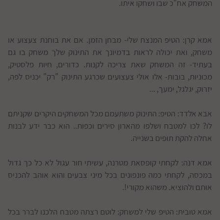
המשחק אח"כ שבו ושחקו איתו.
אמא קרן: הטיפ המנצח שלי- מבחן הזמן. אם את בוחנת צעצוע או
משחק, ואת יכולה לראות בדמיונך את התינוק שלך משחק בו גם
בעתיד- זה המשחק שאת צריכה לקנות. כדורים, חיות פלסטיק,
מכוניות, בובות- אלו אולי צעצועים שכרגע התינוק "רק" יכניס לפה,
יזרוק, יגלגל, ימעך, ...
אבא אלדד: הטיפ: התינוק משתעמם מכל המשחקים היקרים שקניתם
לו? לכו למטבח ושלפו מהארון סירים וכפות.. הוא כבר ידע לבנות
אחלה להקת תופים בשנייה.
אמא דנה: לקחתי קופסאת מטרנה, עשיתי חור עגול לא כל כך גדול
במכסה, לקחתי כמה פונפונים בכל מיני צבעים והוא אוהב להכניס
אותם ולהוציא. משהוא מקורי!.
אמא טובית: הטיפ שלי למשחק: לוטם רצתה מטבח הלכנו לברר בכל