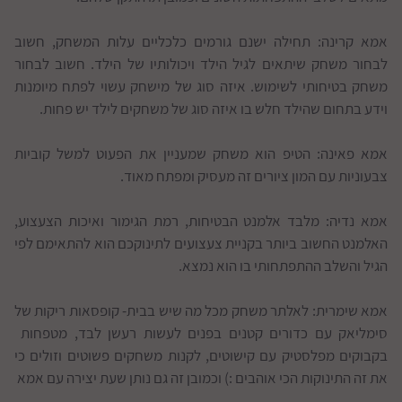
אמא קרינה: תחילה ישנם גורמים כלכליים עלות המשחק, חשוב
לבחור משחק שיתאים לגיל הילד ויכולותיו של הילד. חשוב לבחור
משחק בטיחותי לשימוש. איזה סוג של מישחק עשוי לפתח מיומנות
וידע בתחום שהילד חלש בו איזה סוג של משחקים לילד יש פחות.
אמא פאינה: הטיפ הוא משחק שמעניין את הפעוט למשל קוביות
צבעוניות עם המון ציורים זה מעסיק ומפתח מאוד.
אמא נדיה: מלבד אלמנט הבטיחות, רמת הגימור ואיכות הצעצוע,
האלמנט החשוב ביותר בקניית צעצועים לתינוקכם הוא להתאימם לפי
הגיל והשלב ההתפתחותי בו הוא נמצא.
אמא שימרית: לאלתר משחק מכל מה שיש בבית- קופסאות ריקות של
סימליאק עם כדורים קטנים בפנים לעשות רעשן לבד, מטפחות
בקבוקים מפלסטיק עם קישוטים, לקנות משחקים פשוטים וזולים כי
את זה התינוקות הכי אוהבים :) וכמובן זה גם נותן שעת יצירה עם אמא