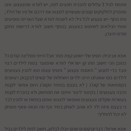
מתחת לגיל 3 עלולים להכניס חפצים לפה, יש לוודא שהצעצוע אינו
מתפרק לחלקיקים קטנים שעשויים למצוא את דרכם אל פיו של הילד,
טיפ נוסף -יש צעצוע לכל גיל: לא לשכוח לוודא שעל האריזה מופיעים
טווחי הגילאים לשימוש בצעצוע בנוסף חשוב לוודא דרישות התקן
ופרטי היצרן.
אמא אביבית: הטיפ שלי ישמע קצת מוזר אבל הייתי ממליצה קודם כל
כמובן הכי חשוב התו קן ישראלי לוודא שהמוצר בטוח לילדים רצוי
מבד כדי למנוע " תאונות צעצוע " והטיפ עצמו הוא להכין צעצועים
לילדים כמו שאנחנו היינו ילדים השחלות של קשים לבקבוק רעשנים
בקופסאות של קוט'ג ( לא בעצם במחיר הקוט'ג היום אפשר לקנות
הרבה צעצועים ) בקיצור ליצור איתם את המחשק ולא בהכרח לקנות
בעשרות שקלים צעצועים שאפשר למצוא אותם בפחות או להכין לבד
כי בעצם איזה ילד לא אוהב לשחק בסיר וכף וזה הנאה שאף משחק
לא יכול להחליף
אמא אורטל: דברים קטנים שהם יוכלו לבלוע, חשוב לתת לילדים בגיל