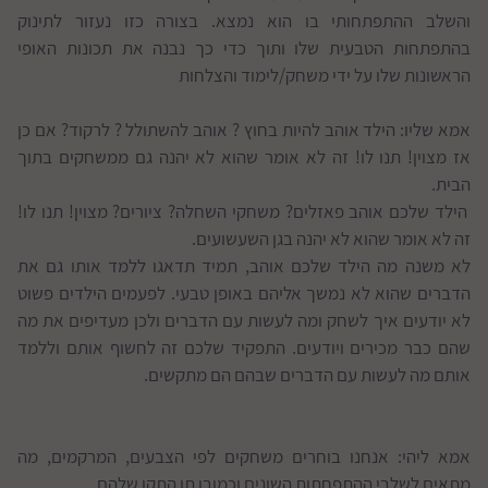
והשלב ההתפתחותי בו הוא נמצא. בצורה כזו נעזור לתינוק
בהתפתחות הטבעית שלו ותוך כדי כך נבנה את תכונות האופי
הראשונות שלו על ידי משחק/לימוד והצלחות
אמא שליו: הילד אוהב להיות בחוץ ? אוהב להשתולל ? לרקוד? אם כן
אז מצוין! תנו לו! זה לא אומר שהוא לא יהנה גם ממשחקים בתוך
הבית.
הילד שלכם אוהב פאזלים? משחקי השחלה? ציורים? מצוין! תנו לו!
זה לא אומר שהוא לא יהנה בגן השעשועים.
לא משנה מה הילד שלכם אוהב, תמיד תדאגו ללמד אותו גם את
הדברים שהוא לא נמשך אליהם באופן טבעי. לפעמים הילדים פשוט
לא יודעים איך לשחק ומה לעשות עם הדברים ולכן מעדיפים את מה
שהם כבר מכירים ויודעים. התפקיד שלכם זה לחשוף אותם וללמד
אותם מה לעשות עם הדברים שבהם הם מתקשים.
אמא ליהי: אנחנו בוחרים משחקים לפי הצבעים, המרקמים, מה
מתאים לשלבי ההתפחתות השונים וכמובן תו התקן שלהם.