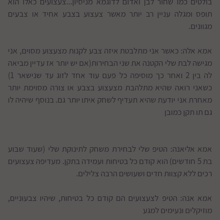
בולטים כמו שחור לבן ואדום לדוגמא מניסיון...צעצועים כאלו הוא
תופס ומגלה עניין רב יותר מאשר צעצוע בצבע אחיד או צבעים
מגוונים.
אמא אלה: כאשר אני מתלבטת איזה צבע לקנות מצעצוע מסוים, אני
מגישה לבת שלי הקטנה את שני הבחירות(אם יש יותר אז עדיין מביאה
לה בין 2 ואחר כך מוסיפה כל פעם עוד אחד לזוג עד שנישאר 1)
כשאני רואה שהיא מתלהבת מצעצוע בצבע או צורה מסוימת יותר
מאחרת אני יודעת שהיא תעדיף לשחק איתו יותר גם. בנוסף שיהיה לו
גם תו תקן כמובן
אמא אליאנה: הטיפ שלי לבחירת משחק לתינוקת שלי (שעוד שבוע
בת 5 חודשים) הוא קודם כל בטיחות ועמידה בתקן. מעדיפה צעצועים
רכים ללא קצוות חדים ושעושים הרבה צלילים.
אמא אנה: הטיפ לצעצועים הם קודם כל בטיחות, שיהיו צבעוניים,
מוזיקלים ונעימים למגע