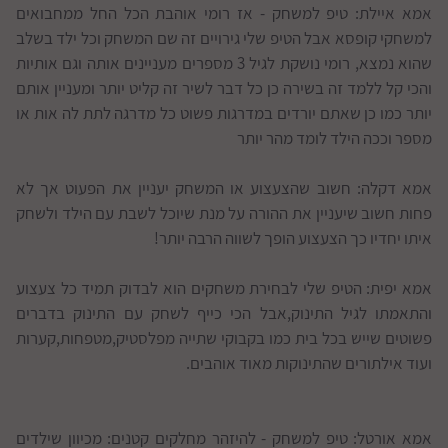
אמא איילת: טיפ למשחק - אז רומי אוהבת הכל החל ממחבואים
למשחקי קופסא אבל הטיפ שלי גירויים זה שם המשחק וכל ילד בשלב
שהוא נמצא, רומי נושקת לגיל 3 מספרים מעניינים אותה וגם אותיות
והכי קל ללמד זה בשירה כן כל דבר לשיר זה קליט יותר ומעניין אותם
יותר כמו כן שאתם יורדים במדרגות פשוט כל מדרגה לתת לה אות או
מספר וככה הילד לומד מהר יותר
אמא דקלה: חשוב שהצעצוע או המשחק יעניין את הפעוט אך לא
פחות חשוב שיעניין את ההורה על מנת שיוכל לשבת עם הילד ולשחק
איתו יחדיו כך הצעצוע הופך לשווה הרבה יותר!
אמא יפית: הטיפ שלי לבחירת משחקים הוא לבדוק תמיד כל צעצוע
והתאמתו לגיל התינוק,אבל הכי כייף לשחק עם התינוק בדברים
פשוטים שייש בכל בית כמו בקבוקי שתייה מפלסטיק,מטפחות,קערות
ועוד אילתורים שהתינוקות מאוד אוהבים.
אמא אורטל: טיפ למשחק - להיזהר מחלקים קטנים: מכיוון שילדים