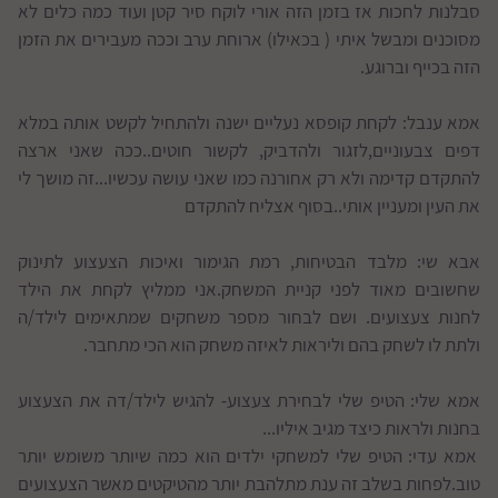
סבלנות לחכות אז בזמן הזה אורי לוקח סיר קטן ועוד כמה כלים לא
מסוכנים ומבשל איתי ( בכאילו) ארוחת ערב וככה מעבירים את הזמן
הזה בכייף וברוגע.
אמא ענבל: לקחת קופסא נעליים ישנה ולהתחיל לקשט אותה במלא
דפים צבעוניים,לזגור ולהדביק, לקשור חוטים..ככה שאני ארצה
להתקדם קדימה ולא רק אחורנה כמו שאני עושה עכשיו...זה מושך לי
את העין ומעניין אותי..בסוף אצליח להתקדם
אבא שי: מלבד הבטיחות, רמת הגימור ואיכות הצעצוע לתינוק
שחשובים מאוד לפני קניית המשחק.אני ממליץ לקחת את הילד
לחנות צעצועים. ושם לבחור מספר משחקים שמתאימים לילד/ה
ולתת לו לשחק בהם וליראות לאיזה משחק הוא הכי מתחבר.
אמא שלי: הטיפ שלי לבחירת צעצוע- להגיש לילד/דה את הצעצוע
בחנות ולראות כיצד מגיב איליו...
אמא עדי: הטיפ שלי למשחקי ילדים הוא כמה שיותר משומש יותר
טוב.לפחות בשלב זה ענת מתלהבת יותר מהטיקטים מאשר הצעצועים