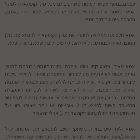
עצמם.בנוסף אפשר לעשות משחקים גם מכל מיני קופסאות: למשל
אפשר לשמור אריזת פח של מטרנה או סימילאק, לחורר חור באמצע
המכסה שיתאים לכף המדי...
אמא חלי: אני ממליצה לפתוח את ארון הקופסאות להוציא את כולן
החוצה ואיתן לבנות מגדל או להכניס לפי גדלים קופסא בתוך קופסא
אמא מאיה: פשוט קחו אותו איתכם! והינה דוגמה-ניכנסתם לחנות
ואתם פשוט לא יודעים מה ליבחור תיסתובבו ותיתנו לבייביי שלכם
ליבחור בוא יושיט יד או ידרוש...תנו לו לשחק מעט ותציאו לו אופציה
אחרת את הצעצוע שהוא לא ירצה לשחרר לכם-זהו היתקבלה
החלטה....כמובן אם יש תקציב מסויים או אזושהי עדיפות לגביי סוג
המישחק פשוט להציא לו 2 אופציות או יותר מאותו סוג של
מישחק(עידוד זחילה,מוטוריקה עדינה...) אצלי זה עובד.
אמא גלית: טיפ בחירת משחק: חשוב להתאים את המשחק לגיל
התינוק/פעוט, המלצה שלי לבחור משחקים מפתחים, עם תשומת לב