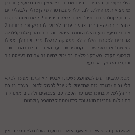
מיני מקומות. המחירים היו בשמיים, פלסטיק היה מצועצע ורחוק
מהמציאות אז החלטנו לבנות לה מטבח מרהיט ישן מזלי שלבעלי ידים
טובות לקחנו שידה והפכנו אותה למטבח יפיפה !! לוטם היתה שותפה
לתהליך הבניה - בחרה צבעים עזרה לצבוע ולהדביק וכך הרווחנו 2
ציפורים פעילות עם הילדה ותוצר שימושי ומדהים כמובן שגם קנינו לה
אביזרים למטבח והילדה לא מפסיקה לבשל! מרק וקנידלך אפילו
קציצות! אז הטיפ שלי ... קחו פרוייקט עם הילדים תצרו להם חוויה..
ולבסוף תקבלו משחק ניפלאה. זה יכול להיות גם עבודה בעייסת ניר
והתוצר משחק .. או בעץ .
אמא סאבינה: טיפ למשחק:כששעת האבטיה לא הגיעה אפשר למלא
דלי גבוה (בגובה כזה שהתינוק לא יוכל להכנס לתוכו -בערך בגובה
החזה)למלות בתוכו מים עד הקצה עם צעצועים ולהשים אותו ליד
התינוק/ת אחרי זה הוא עומד לידו ומתחיל להשפריץ ולהנות
אמא מורן: הטיפ שלי הוא שעד שארוחת הערב מוכנה ולילד כמובן אין