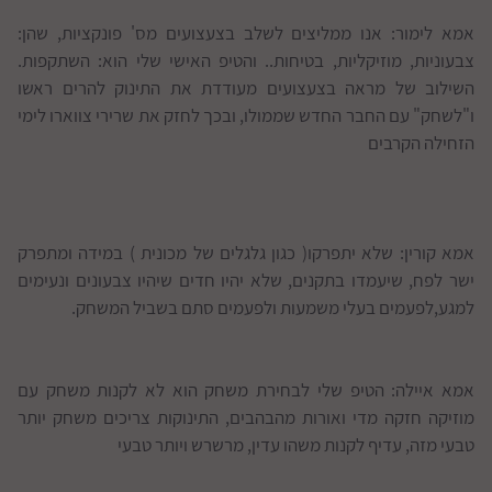
אמא לימור: אנו ממליצים לשלב בצעצועים מס' פונקציות, שהן:
צבעוניות, מוזיקליות, בטיחות.. והטיפ האישי שלי הוא: השתקפות.
השילוב של מראה בצעצועים מעודדת את התינוק להרים ראשו
ו"לשחק" עם החבר החדש שממולו, ובכך לחזק את שרירי צווארו לימי
הזחילה הקרבים
אמא קורין: שלא יתפרקו( כגון גלגלים של מכונית ) במידה ומתפרק
ישר לפח, שיעמדו בתקנים, שלא יהיו חדים שיהיו צבעונים ונעימים
למגע,לפעמים בעלי משמעות ולפעמים סתם בשביל המשחק.
אמא איילה: הטיפ שלי לבחירת משחק הוא לא לקנות משחק עם
מוזיקה חזקה מדי ואורות מהבהבים, התינוקות צריכים משחק יותר
טבעי מזה, עדיף לקנות משהו עדין, מרשרש ויותר טבעי