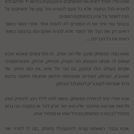
אמא טלי: תמיד לשים את המשחקים והצעצועים בהישג יד שלהם ולא
להוציא הכל החוצה אלא כל פעם להוציא מס' קטן של משחקים על
מנת לשמור על עניין במשחקים השונים.
ובנוסף עוד טיפ את ת הספרים לא להניח אחד אחרי השני כאשר
רואים רק את הצד של הספר אלא להניח אותם כמו בתצוגה כאשר
רואים את כל הכריכה ....
אמא נוגה: המשחק שהבן שלי הכי אוהב, זה הפרצופים שאמא ואבא
עושים לו. אנחנו הצעצוע הכי מעניין, מצחיק, מרתק, אינטראקטיבי
שקיים בעולם כולו וכמובן, גם הכי זול שיש...אין כמו החיוך של
אמאבא, הצחוק, העיניים שנפתחות והלשון שיוצאת החוצה ברעש
גדול שגורמת לקטנצ'יק להתגלגל מצחוק.
אנא שירי: טיפ לבחירת המשחק: פשוט לתת לילד רגע להחזיק אותו
ולראות אם הוא מתחבר אליו הוא ישר זורק לצד או במקרה הכי גרוע
מתחיל לבכות כי המשחק מבהיל אותו או מפחיד אותו.
אמא ענבר: כשאתם קונים לתינוק/ילד משחק ,תנו לו להכיר את