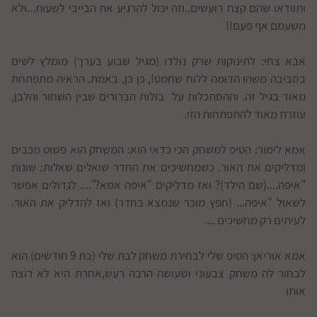
ותוודאו שהם קצת רועשים..וזה יכול להרגיע את הבייבי לשעות...ולא
משעמם אף פעם!!
אבא צחי: לתינוקות שרק נולדו (מגיל שבוע בערך) מומלץ לשים
בסביבה משהו הדומה ללוח שחמט!, כן כן, באמת. הראיה מתפתחת
מאוד בגיל זה. וההסתכלות על בולות הברורים שבין השחור והלבן,
עוזרת מאוד להתפתחות הזו.
אמא לימור: הטיפ למשחק הכי כדאי הוא: המשחק הוא פשוט מכבים
ומדליקים את האור. כשמחשיכים את החדר שואלים שאלות: שונות
"איפה....(שם הילד)? ואז מדליקים "איפה אמא?".... לגדולים אפשר
לשאול "איפה... (חפץ מוכר שנמצא בחדר) ואז להדליק את האור.
לעיתים רק מחשיכים ...
אמא אוריאן: הטיפ שלי לבחירת משחק לבת שלי (בת 9 חודשים) הוא
לבחור לה משחק צבעוני ושעושה הרבה רעש,אחרת היא לא רוצה
אותו