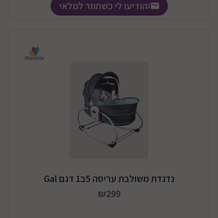
הודיעו לי כשחוזר למלאי
נדנדת משולבת עריסה 5ב1 דגם Gal
₪299