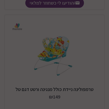
הודיעו לי כשחוזר למלאי
טרמפולינה ניידת כולל מנגינה ורטט דגם טל
₪149