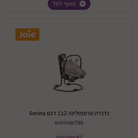
הוסף לסל
נדנדה טרמפולינה 2ב1 דגם Serina
₪899
₪799
משלוח חינם