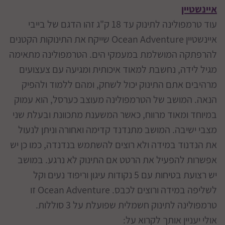
איינשטיין
עוד טרמפולינה לתינוק עד 18 ק"ג זהו הדגם של בייבי
איינשטיין Ocean Adventure שייקח את התינוקות הקטנים
להרפתקה המושלמת במעמקי הים. הטרמפולינה מתאימה
מגיל לידה, נחשבת למאוד איכותית ומגיעה עם צעצועים
מרהיבים אתם התינוק יכול לשחק, ומהם ללמוד ולהפיק
הנאה. המושב של הטרמפולינה מעוצב כערסל, הוא עמוק
במיוחד ומאוד מרווח, כאשר המשענת מתכוונת ובעלת שני
מצבי ישיבה. המושב מתנדנד קדימה ואחורה וניתן לנעול
את הנדנוד במידה ולא רוצים להשתמש בנדנדה, כמו כן יש
אפשרות להפעיל את הרטט אם התינוק לא נרגע. במושב
יש רצועת בטיחות עם 5 נקודות עיגון וריפוד נעים וקל
לשליפה במידה ורוצים לכבס. Ocean Adventure זו
טרמפולינה לתינוק חשמלית שפועלת על 3 סוללות.
אולי יעניין אותך לקרוא על: