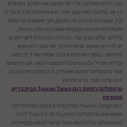
הנדנדה טרמפולינה של ג'ואי מציעה את השילוב המושלם
בין שני עולמות תחת מוצר אחד. היא מתאימה מגיל 0 ועד 9
ק"ג, ומעוצבת להרגיע את התינוק, תוך ששומרת על נוחות
מקסימלית ומציעה פונקציות שונות כמו רטט, מנגינות,
צלילים, קולות טבע ועוד. הנדנדה מתנדנדת לשני כיוונים,
יש לה ידיות ומושב שניתן לשלוף, שני מצבי רטט ושש
מהירויות. בנוסף היא מיוצרת מבד איכותי שיורד לכביסה
וכוללת מובייל עם צעצועים למקסום ההנאה. אם חיפשתם
אחר טרמפולינה לתינוק חשמלית, זו בהחלט בחירה טובה.
דגם סרינה עובד על 4 סוללות.
טרמפולינה רוטטת דגם Toucan Tango מבית ברייט
סטארטס
דגם Toucan Tango האלקטרוני והצבעוני מתאים לאלו
שמחפשים טרמפולינה לתינוק עד 18 ק"ג ומגיל לידה.
הטרמפולינה כוללת כסא מאוד מרווח לנוחות מקסימלית