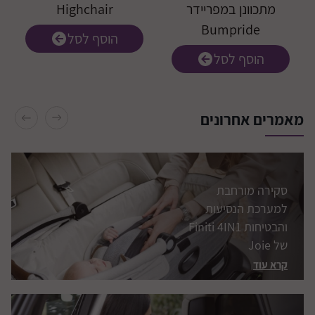
מתכוונן במפריידר
Highchair
Bumpride
הוסף לסל
הוסף לסל
מוצרי התינוקות
המבוקשים ביותר
לשנת התשפ”ג
מאמרים אחרונים
קרא עוד
סקירה מורחבת
למערכת הנסיעות
והבטיחות Finiti 4IN1
של Joie
קרא עוד