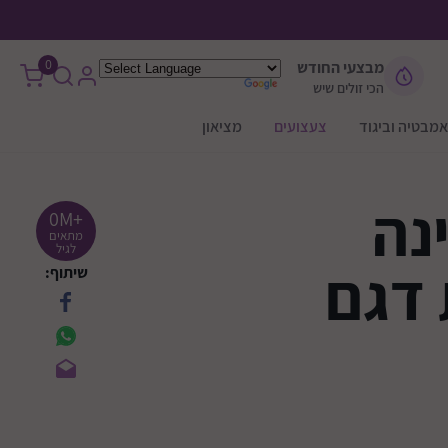
0
מבצעי החודש
הכי זולים שיש
אמבטיה וביגוד
צעצועים
מציאון
נה
+0M
מתאים
לגיל
דגם
שיתוף: