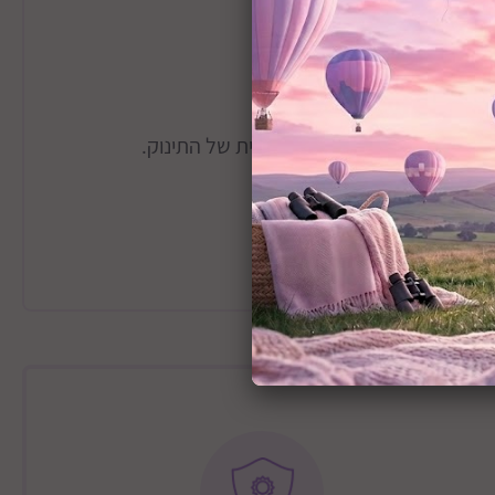
טף המשמש להרגעת התינוק.
לת ע״י תנועת הנדנוד הטבעית של התינוק.