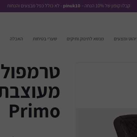
קבלו קופון של 10% הנחה -
pinuk10
- לא כולל כפל מבצעים והנחות
יהוט ומצעים
מנשא לתינוק ותיקים
שערי בטיחות
האכלה
טרמפולי
מעוצבת 
Primo