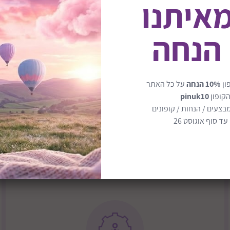
מאיתנו
הכולל מסגרת דמוי עץ/שחור קלת
לטרמפולינה מושב בטוח ועו
 הנחה
יות.
מתאימה לשימוש מלידה, מופע
ון
10% הנחה
על כל האתר
מקום למקום.
מתאים מגיל לידה עד 9 ק"ג
הקופון
pinuk10
בצעים / הנחות / קופונים
ד סוף אוגוסט 26