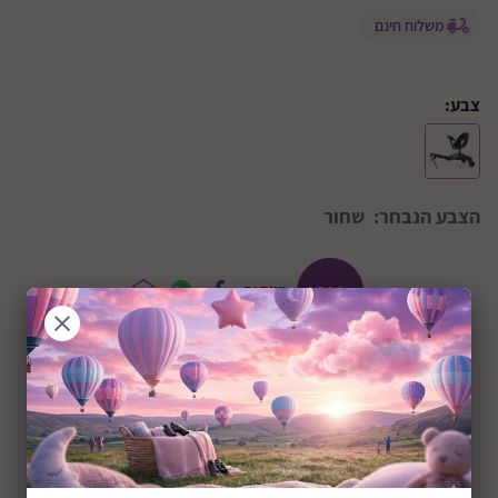
משלוח חינם
צבע:
הצבע הנבחר:
שחור
+12M
שיתוף:
תיאור המוצר
טרמפיסט ישיבה לעגלה דגם Click & Roll