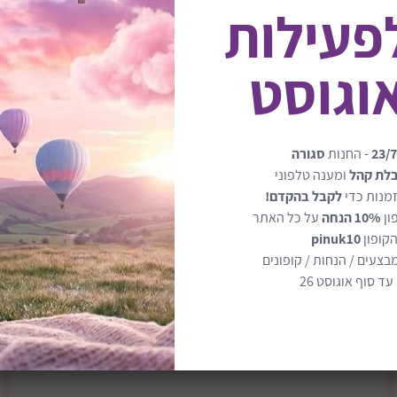
לפעילות
ני מיקי מאוס – רהיט
המדף עשוי כולו מעץ איכותי ו
23/7
- החנות
סגורה
רבות.
בלת קהל
ומענה טלפוני
מנות כדי
לקבל בהקדם!
ון
10% הנחה
על כל האתר
הקופון
pinuk10
כולל 4 מדפים מתכווננים – לאחסון ספרים, צעצועים או חפצי נוי
בצעים / הנחות / קופונים
ד סוף אוגוסט 26
לסדר ולארגן בכיף
קל לניקוי ועם גימור עמיד בפנ
מומלץ לגילאי 3–6 שנים