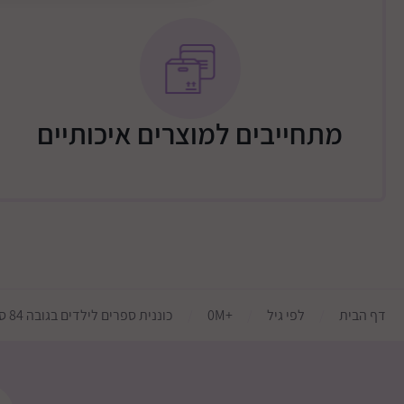
גובה: ‎84 ס"מ
עומק: ‎26 ס"מ
מתחייבים למוצרים איכותיים
דף הבית
לפי גיל
+0M
כוננית ספרים לילדים בגובה 84 סמ ממותגת דיסני דגם מיני מאוס