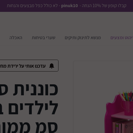
קבלו קופון של 10% הנחה -
pinuk10
- לא כולל כפל מבצעים והנחות
יהוט ומצעים
מנשא לתינוק ותיקים
שערי בטיחות
האכלה
עדכנו אותי על ירידת מחי
כוננית ס
סמ ממות