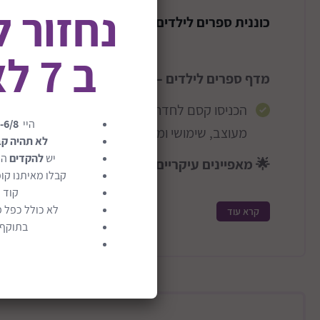
נחזור 
כוננית ספרים לילדים בגובה 84 סמ ממותגת דיסני דגם מיני מאוס
ב 7 לאוגוסט
מדף ספרים לילדים – דיסני מיני מאוס 📚✨
הכניסו קסם לחדר הילדים עם מדף הספרים של דיס
היי
-6/8
מעוצב, שימושי ומלא אופי!
לא תהיה ק
יש
להקדים
הז
🌟 מאפיינים עיקריים:
קבלו מאיתנו קופ
קוד 
עשוי כולו מעץ מהונדס איכותי, חזק ויציב במיוחד
לא כולל כפל מ
קרא עוד
בתוקף ע
צבעים חיים ומעוררי השראה המעודדים את הילד 
הרכבה פשוטה ומהירה, מושלם לשימוש יומיומי
📏 מידות: