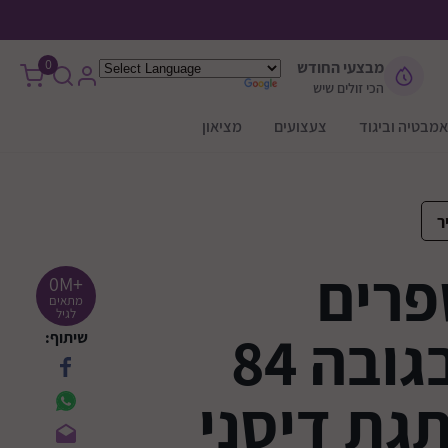
0
מבצעי החודש
הכי זולים שיש
אמבטיה וביגוד
צעצועים
מציאון
ר
פרים
+0M
מתאים
לגיל
לילדים בגובה 84
שיתוף:
גת דיסני