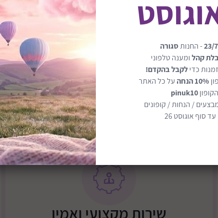
רבות.
23/7
- החנות
סגורה
כולל 4 מדפים מתכווננים – לאחסון ספרים, צעצועים או חפצי נוי
בלת קהל
ומענה טלפוני
מנות כדי
לקבל בהקדם!
ון
10% הנחה
על כל האתר
לסדר ולארגן בכיף
קל לניקוי ועם גימור עמיד בפנ
הקופון
pinuk10
בצעים / הנחות / קופונים
מומלץ לגילאי 3–6 שנים
ד סוף אוגוסט 26
רוחב: ‎50 ס"מ
שירות מקצועי ואמין