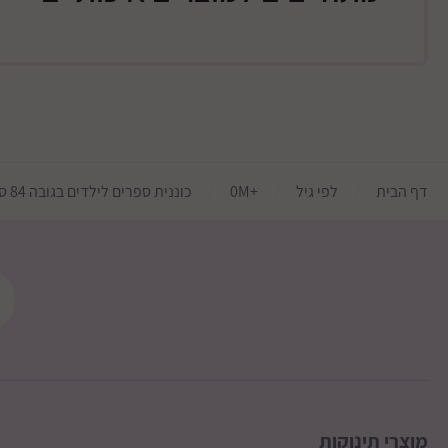
דף הבית
לפי גיל
+0M
כוננית ספרים לילדים בגובה 84 סמ ממותגת דיסני דגם מיקי מאוס
מוצרי תינוקות