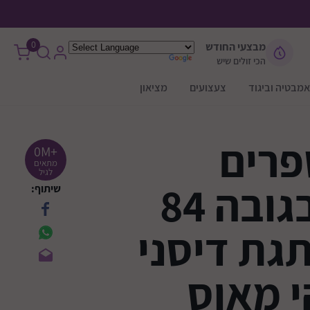
0
מבצעי החודש
הכי זולים שיש
אמבטיה וביגוד
צעצועים
מציאון
פרים
+0M
מתאים
לגיל
לילדים בגובה 84
שיתוף:
גת דיסני
י מאוס