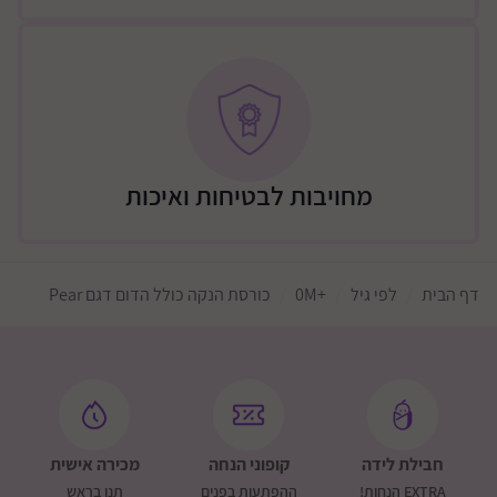
משתלב בעיצוב מודרני של הבית
הדום רב־שימושי להנחת רגליים ונוחות מקסימלית
מחויבות לבטיחות ואיכות
דף הבית
לפי גיל
+0M
כורסת הנקה כולל הדום דגם Pear
חבילת לידה
קופוני הנחה
מכירה אישית
EXTRA הנחות!
ההפתעות בפנים
תנו בראש