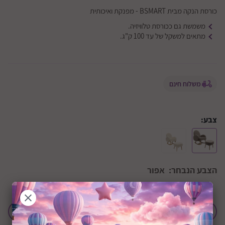
כורסת הנקה מבית BSMART - מפנקת ואיכותית
משמשת גם ככורסת טלוויזיה.
מתאים למשקל של עד 100 ק"ג.
משלוח חינם
צבע:
הצבע הנבחר:
אפור
הוסף לחבילת לידה