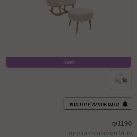
שמנת
מידות
עדכנו אותי על ירידת מחיר
1190
₪
עד 10 תשלומים (ללא ריבית)