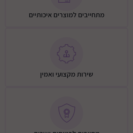
מפלט מרגיע שמזמין אתכם להתמסר לתנועת נדנוד
עדינה, ולהתפנק ברגעי שקט ומנוחה.
מתחייבים למוצרים איכותיים
ריפוד נעים - הכורסה מרופדת בבד נעים למגע, להבטחת
נוחות מוגברת.
מידות : 70 (ר) 101 (ג) 99 (ע) ס”מ
משקל 15.5 ק"ג
מחירון משלוחים לריהוט דייניז (משולם ישירות למוביל - כולל
הרכבה בבית הלקוח)
משלוח המיטה: 200 ש"ח
שירות מקצועי ואמין
משלוח שידה: 250 ש"ח
משלוח ארון 3 דלתות 350 ש"ח
משלוח עריסה: 200 ש"ח
משלוח מיטת מעבר: 200 ש"ח
משלוח כורסת הנקה 200 ש"ח
הנחת כמות בהובלת 2 פריטים: 100 ש"ח