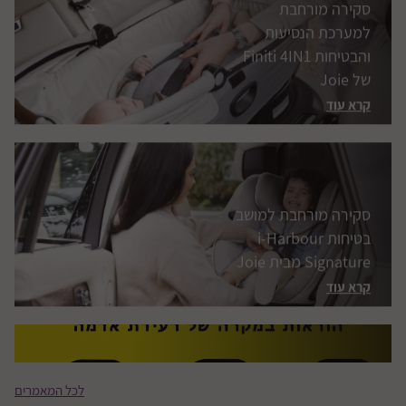
סקירה מורחבת למושב
בטיחות i-Harbour
Signature מבית Joie
קרא עוד
הוראות לשהייה ברכב
זמן רעידת אדמה
קרא עוד
לכל המאמרים