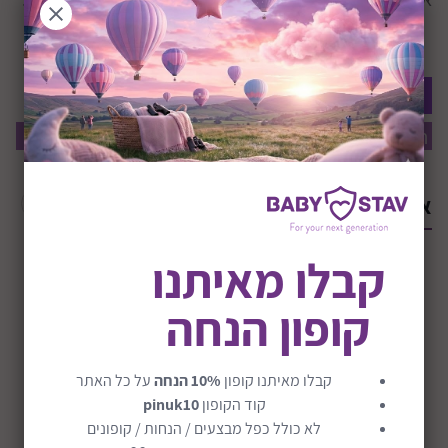
היה הראשון לרשום תגובה
הוסף תגובה
תוכן ההודעה:
מחבר:
תאריך:
אולי יעניין אותך
קבלו מאיתנו
קופון הנחה
קבלו מאיתנו קופון
10% הנחה
על כל האתר
קוד הקופון
pinuk10
התקנת 3 מושבי
לא כולל כפל מבצעים / הנחות / קופונים
בטיחות ברכב
קורקינט לילדים עם
טרמפיסט אונברסלי