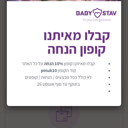
כסא אוכל חדיש מבית אינפנטי
הכסא מתאים מגיל חצי שנה ועד למשקל 15 ק"ג
הכסא הינו בעל גב קבוע
קבלו מאיתנו
בעל מגש נשלף
קופון הנחה
כולל מדרך רגליים
קרא עוד
מושב של הכסא גבוה ורחב
בעל 5 נקודות עיגון לבטיחות מקסימאלית
קבלו מאיתנו קופון
10% הנחה
על כל האתר
מידע כללי
קוד הקופון
pinuk10
הריפוד דמוי עור נעים לילדכם
לא כולל כפל מבצעים / הנחות / קופונים
בתוקף עד סוף אוגוסט 26