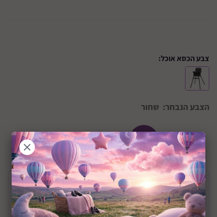
צבע הכסא אוכל:
הצבע הנבחר:
שחור
+6M
שיתוף:
תיאור המוצר
כסא אוכל גב קבוע עם ריפוד דמוי עור דגם Crispi