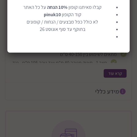
כסא בטיחות מלידה משולב בוסטר דגם I-Turn
קבלו מאיתנו קופון
10% הנחה
על כל האתר
360 R129
קוד הקופון
pinuk10
לא כולל כפל מבצעים / הנחות / קופונים
כיסא בטיחות מסתובב משולב בוסטר
בתוקף עד סוף אוגוסט 26
בתקן אירופאי i-Size R129 העדכני והמחמיר
מסתובב 360 מעלות
מתאים לשימוש בין 40-150 ס"מ
מצב 1 - תינוק מגובה 40 ס"מ ועד גובה 105 ס"מ - נגד
כיוון הנסיעה.
קרא עוד
מצב 2 - תינוק מגובה 76 ס"מ ועד גובה 105 ס"מ - עם
כיוון הנסיעה.
מידע כללי
מצב 3 - ילד בוגר מגובה 105 ס"מ ועד גובה 150 ס"מ -
מצב בוסטר.
עגינת בסיס עם חיבורי ISOFIX נשלפים
מתחבר באמצעות חיבור ISOFIX בלבד
ריפוד בעל קצף זיכרון סופח זעזוע