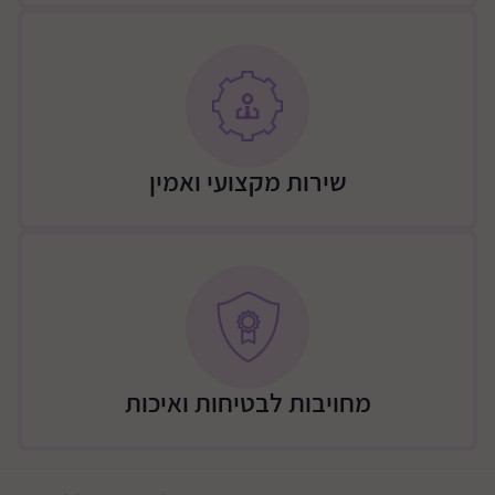
ניתן לעגון באמצעות Isofix Latch או באמצעות רצועות
הבטיחות של הרכב כולל מנגנון נעילה אוטומטי
בדים קלים להסרה, ניקוי קל ומהיר.
המושב ידידותי לסביבה ומיוצר מ 26 בקבוקי פלסטיק
ממוחזר
מצבי שימוש
שירות מקצועי ואמין
בקשירה נגד כיוון הנסיעה: מתאים מלידה (1.8 ק"ג) ועד
משקל 22.6 ק״ג / עד גובה 121 ס״מ.
בקשירה עם כיוון הנסיעה: מתאים מ 10 ק״ג ועד 29.5 ק״ג /
מגובה 71 ס"מ ועד 124 ס"מ
בשימוש כבוסטר עם גב: מתאים מ 18 ק״ג ועד 54 ק״ג /
מגובה 112 ס״מ ועד 145 ס״מ.משקל
מפרט:
כיסא בטיחות - 14 ק"ג
מחויבות לבטיחות ואיכות
מידות כיסא- גובה 65.7 ס"מ רוחב 50.2 ס"מ עומק 53.3
ס"מ.
תוקף שימוש מושב בטיחות - 10 שנים מייצור ע"פ הוראות
יצרן.