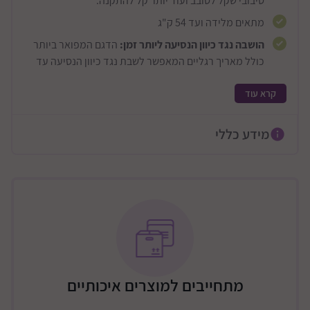
סיבובי שקל לסובב ועוד יותר קל להתקנה.
מתאים מלידה ועד 54 ק"ג
הושבה נגד כיוון הנסיעה ליותר זמן:
הדגם המפואר ביותר
כולל מאריך רגליים המאפשר לשבת נגד כיוון הנסיעה עד
למשקל 22.6 ק"ג אשר מקטין את עוצמת הפגיעה במקרה
קרא עוד
של תאונה ב-75%
בדים בריאים לנשימה
: המושב עשוי מחומרים מיוחדים ללא
מידע כללי
כמיקליים מסרטניים ועדיין מעכב בעירה
המושב היחיד שתזדקקו לו אי פעם
עגינה פשוטה וקלה וזוכה פרסים רבים על טכנולוגיית
הקשירה הפשוטה ומניעת טעויות אנוש
מתאים לפגים מגובה 43.18 ס"מ ומשקל נמוך במיוחד 1.8
ק"ג
14 גבהים למשענת הראש להתאמה מושלמת
הכסא מאפשר לסבב את המושב עם ונגד כיוון הנסיעה
מתחייבים למוצרים איכותיים
בעל שלדת מתכת מחוזקת לבטיחות מקסימאלית