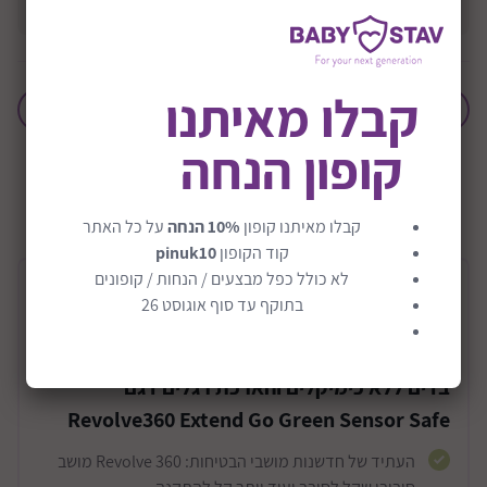
קבלו מאיתנו
הוסף לחבילת לידה
קופון הנחה
+0M
שיתוף:
קבלו מאיתנו קופון
10% הנחה
על כל האתר
קוד הקופון
pinuk10
לא כולל כפל מבצעים / הנחות / קופונים
תיאור המוצר
בתוקף עד סוף אוגוסט 26
כסא בטיחות מסתובב מלידה ועד 54 קג כולל
בדים ללא כימיקלים והארכת רגלים דגם
Revolve360 Extend Go Green Sensor Safe
העתיד של חדשנות מושבי הבטיחות: Revolve 360 מושב