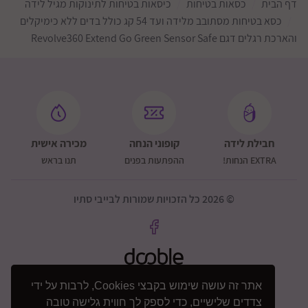
דף הבית
כסאות בטיחות
כיסאות בטיחות לתינוקות מגיל לידה
בעל תקן אמריקאי FMVSS213
כסא בטיחות מסתובב מלידה ועד 54 קג כולל בדים ללא כימיקלים
והארכת רגלים דגם Revolve360 Extend Go Green Sensor Safe
חבילת לידה
קופוני הנחה
מכירה אישית
EXTRA הנחות!
ההפתעות בפנים
תנו בראש
© 2026 כל הזכויות שמורות לבייבי סתיו
אתר זה עושה שימוש בקבצי Cookies, לרבות על ידי
צדדים שלישיים, כדי לספק לך חווית גלישה טובה