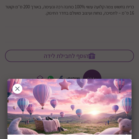
כרית נחשוש צמה קלועה עשוי 100% כותנה רכה ונעימה, באורך 200 ס״מ וקוטר
16 ס״מ – לתמיכה, נוחות ועיצוב מושלם בחדר התינוק.
הוסף לחבילת לידה
+0M
שיתוף:
תיאור המוצר
כרית נחשוש צמה קלועה דגם מנומר חלק
כרית נחשוש לתינוק / לחדר ילדים