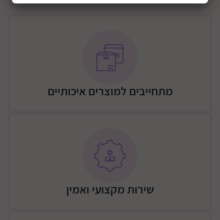
השיניים והחניכיים של הילד
בזכות הגישה לחניכיים, הזיפים מתמודדים בצורה יעילה
יותר עם צחצוח השיניים מאשר מברשות שיניים אחרות
המברשת מגיעה עם איורים חמודים של פיראט הים / בת
הים נסיכה
המברשת כוללת 2 ראשים וכיסוי מברשת – המאפשר לשמור
על הגינייה
מתחייבים למוצרים איכותיים
המברשת כוללת סוללות
שירות מקצועי ואמין