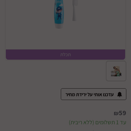
תכלת
להמחשה
עדכנו אותי על ירידת מחיר
59
₪
עד 1 תשלומים (ללא ריבית)