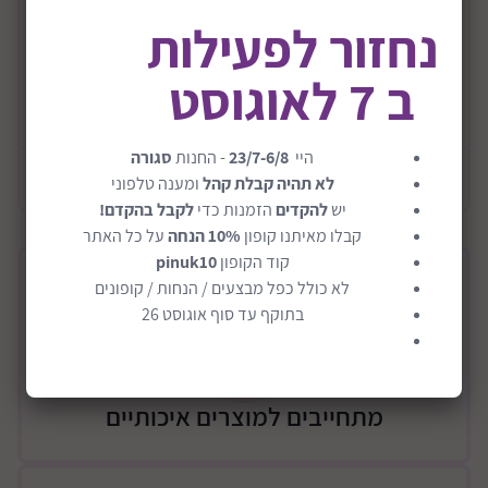
נחזור לפעילות
בעת טיול בטבע או ביער ניתן שלמוע קולות חלשים\רחוקים
שאנו לא שומעים כרגיל, אפילו ממרחק 30 מטר!
ב 7 לאוגוסט
מגיע עם סט אוזניות ייעודיות.
קרא עוד
דרושה 1 סוללה 9V (לא כלול).
היי
23/7-6/8
- החנות
סגורה
כולל חוברת הוראות, לימוד והסברים מתורגמת לעברית עם
מידע כללי
לא תהיה קבלת קהל
ומענה טלפוני
איורים.
יש
להקדים
הזמנות כדי
לקבל בהקדם!
להורדת הקובץ המתורגם יש ללחוץ על הכפתור "הוראות
קבלו מאיתנו קופון
10% הנחה
על כל האתר
בעברית" הנמצא למטה.
קוד הקופון
pinuk10
תנו לילדים לצאת לטבע, לחקור את העולם, לפתח את
לא כולל כפל מבצעים / הנחות / קופונים
החשיבה העצמאית ואת הסקרנות שלהם לעולם הטבע!
בתוקף עד סוף אוגוסט 26
פשוט כוון את לווין המגבר לעבר קול חלק\מרוחק ותגלה
עולם חדש ונפלא.
מידות האריזה בס"מ: 31*15*25
מתחייבים למוצרים איכותיים