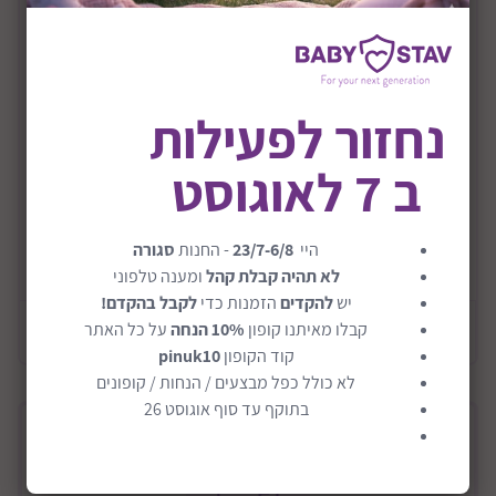
דגם Detective Kit & Sam Multi Terrain Motor
- Snow
דמות פעולה מדויקות בעיצוב נאמן למקור
נחזור לפעילות
פרטים ריאליסטיים ואיכות גבוהה במיוחד
מושלם למשחק דמיון, לשחזור משימות מהסדרה או לאיסוף
ב 7 לאוגוסט
מתאים לילדים חובבי חידות, בלשות והרפתקאות
מידות: 21 × 18 × 10 ס"מ
היי
23/7-6/8
- החנות
סגורה
קרא עוד
מתאים לגיל: מגיל 3 ומעלה
לא תהיה קבלת קהל
ומענה טלפוני
יש
להקדים
הזמנות כדי
לקבל בהקדם!
עשוי פלסטיק
קבלו מאיתנו קופון
10% הנחה
על כל האתר
מידע כללי
קוד הקופון
pinuk10
למה לבחור במוצר הזה:
לא כולל כפל מבצעים / הנחות / קופונים
צעצוע רשמי ברישיון Netflix
בתוקף עד סוף אוגוסט 26
איכות ייצור מעולה ועמידות גבוהה
מתנה מושלמת לילדים סקרנים שאוהבים לגלות ולפתור