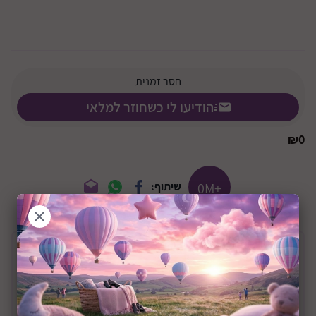
חסר זמנית
הודיעו לי כשחוזר למלאי
₪
0
+0M
שיתוף:
תיאור המוצר
מגן מזרון כולל שכבת מגבת למיטת יחיד דגם
80X200