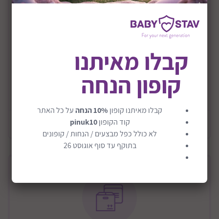
שכבת הגנה נושמת למניעת ריח ורטיבות.
שכבה עליונה ממגבת נעימה ואיכותית.
מותאם למזרן כסדין.
קבלו מאיתנו
בד אוורירי בצידי המזרן.
קופון הנחה
רחיץ במכונת כביסה , לא במייבש !!.
קרא עוד
צד עליון כותנה ופוליאסטר צד תחתון PVC.
קבלו מאיתנו קופון
10% הנחה
על כל האתר
מידה 80X200 ס"מ
קוד הקופון
pinuk10
מידע כללי
לא כולל כפל מבצעים / הנחות / קופונים
בתוקף עד סוף אוגוסט 26