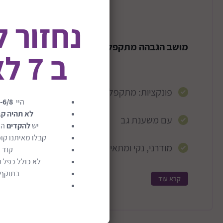
נחזור 
מושב הגבהה מתקפלת לאוכל דגם Yammi
ב 7 לאוגוסט
פונקציות: מתקפל, ידידותי לסביבה, עמיד וקל לנ
היי
-6/8
לא תהיה ק
עם משענת גב
יש
להקדים
הז
קבלו מאיתנו קופ
מודרני, נקי ומתאים לכל סגנון ביתי
קוד 
לא כולל כפל מ
בתוקף ע
קל לקחת לבית של הסבא/סבתא
קרא עוד