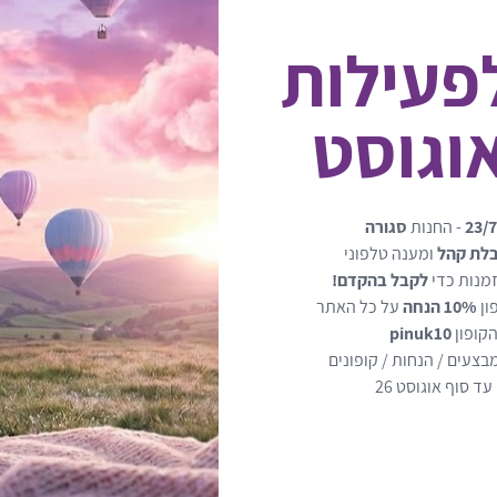
לפעילות
שיאה
מתאים לגילאי 6–36 חודשים
23/7
- החנות
סגורה
בלת קהל
ומענה טלפוני
עשוי פלסטיק איכותי ועמיד
מנות כדי
לקבל בהקדם!
ון
10% הנחה
על כל האתר
מתאים לשימוש בסלון, חדר ש
הקופון
pinuk10
בצעים / הנחות / קופונים
ד סוף אוגוסט 26
פרקטי לטיולים