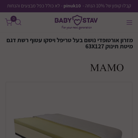
קבלו קופון של 10% הנחה -
pinuk10
- לא כולל כפל מבצעים והנחות
0
מזרון אורטופדי נושם בעל טריפל ויסקו עטוף רשת דגם
מיטת תינוק 63X127