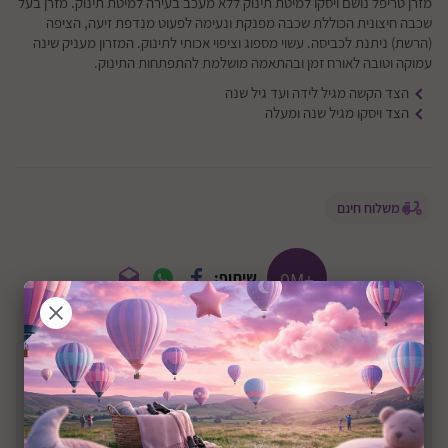
מזרן טריפל נושם ויסקו למיטת תינוק ללא מעכב בעירה למיטת תינוק. מזרן בעל
שכבה חיצונית הכוללת שכבה מפנקת ונעימה לפעוט מנדפת זיעה, הציפה
(הרשת) ניתנת לכביסה. עשוי מספוג וציפוי אכותי לתינוק. המזרון מעניק שינה
עמוקה וטובה לאורח זמן ובהתאמה מושלמת להתפתחות התינוק.
הצד הקשה מגיל לידה ועד גיל שנה
הצד ויסקו מגיל שנה ומעלה
משלוח חינם
+0M
שיתוף:
תיאור המוצר
מזרון אורטופדי נושם בעל טריפל ויסקו עטוף רשת