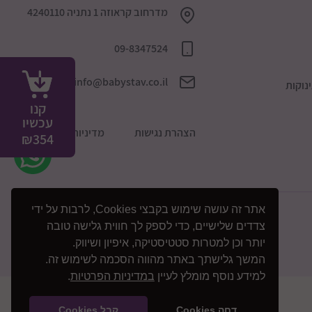
מדרחוב קראוזה 1 נתניה 4240110
09-8347524
info@babystav.co.il
נוקות
קנו
עכשיו
הצהרת נגישות
מדיניות הפרטיות
₪
354
אתר זה עושה שימוש בקבצי Cookies, לרבות על ידי
צדדים שלישיים, כדי לספק לך חווית גלישה טובה
יותר וכן למטרות סטטיסטיקה, איפיון ושיווק.
המשך גלישתך באתר מהווה הסכמה לשימוש זה.
למידע נוסף מומלץ לעיין
במדיניות הפרטיות
.
דחה Cookies
קבל Cookies