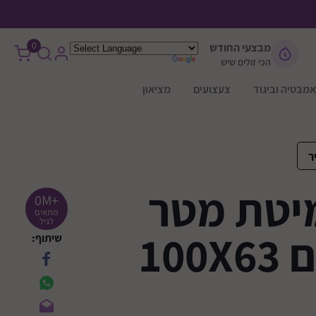
0
מבצעי החודש
הכי זולים שיש
אמבטיה וביגוד
צעצועים
מציאון
ר
מיטת מטר
+0M
מתאים
לגיל
100
שיתוף: