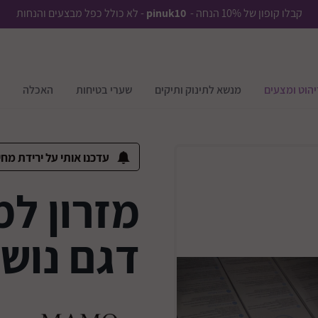
קבלו קופון של 10% הנחה -
pinuk10
- לא כולל כפל מבצעים והנחות
יהוט ומצעים
מנשא לתינוק ותיקים
שערי בטיחות
האכלה
עדכנו אותי על ירידת מחי
מזרון ל
דגם נושם X63