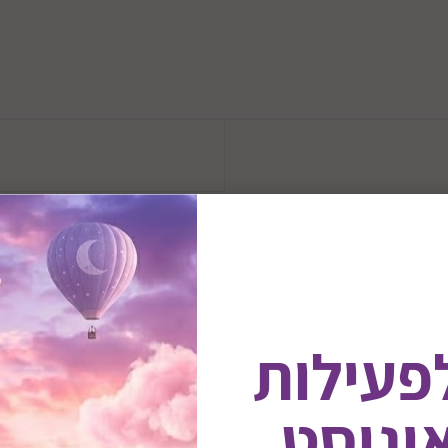
מידות : 100X63X8
לפעילות
מסה סגולית של המזרון: 31 ק"ג / מ"ק