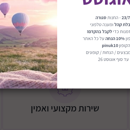
כיסוי המזרן נשלף באמצעות ר
23/7
- החנות
סגורה
בלת קהל
ומענה טלפוני
מנות כדי
לקבל בהקדם!
ון
10% הנחה
על כל האתר
הקופון
pinuk10
בצעים / הנחות / קופונים
ד סוף אוגוסט 26
שירות מקצועי ואמין