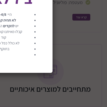
מעטפת: פוליווניל כלוריד מעכב בעירה
היי
-6/8
קרא עוד
לא תהיה ק
יש
להקדים
הז
קבלו מאיתנו קופ
קוד 
לא כולל כפל מ
בתוקף ע
מתחייבים למוצרים איכותיים