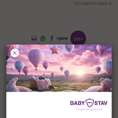
התמונה להמחשה בלבד
+0M
שיתוף:
תיאור המוצר
מזרן למיטת תינוק באורך מטר 60X100 -
אורטופדי
מזרן למיטת תינוק 63X100 - אורטופדי.
מגיע במידה 60X100 ס"מ.
עובי 8 ס"מ.