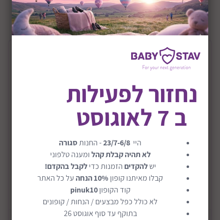
+0M
שיתוף:
תיאור המוצר
מחלק מנות 2ב1 דגם Milk Powder Dispenser
נחזור לפעילות
System
ב 7 לאוגוסט
מחלק מנות לאבקת חלב מגיל לידה ומיכל אטום 300 מ"ל
לנשיאת אבקת חלב ונשנושים קלים גם בדרכים
היי
23/7-6/8
- החנות
סגורה
מאפשר לארוז עד 3 מנות אבקת חלב שנמדדו מראש, כך
לא תהיה קבלת קהל
ומענה טלפוני
שניתן להכין את הבקבוק בקלות כשיוצאים לטייל
יש
להקדים
הזמנות כדי
לקבל בהקדם!
על ידי הסרת המחלק הפנימי, ניתן להשתמש במחלק
קבלו מאיתנו קופון
10% הנחה
על כל האתר
המנות לחטיפים כמו עם המיכל הגדול של ה- 300 מ"ל
קוד הקופון
pinuk10
קרא עוד
ניתן לחבר יחד את המיכלים באמצעות החיבור החדשני
לא כולל כפל מבצעים / הנחות / קופונים
ומאפשר להעביר אותם בקלות מבלי לאבד אותם בתיק
בתוקף עד סוף אוגוסט 26