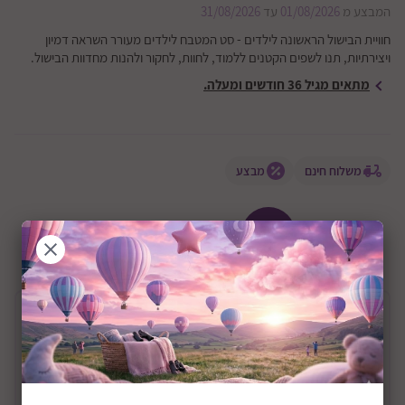
המבצע מ
01/08/2026
עד
31/08/2026
חוויית הבישול הראשונה לילדים - סט המטבח לילדים מעורר השראה דמיון
ויצירתיות, תנו לשפים הקטנים ללמוד, לחוות, לחקור ולהנות מחדוות הבישול.
מתאים מגיל 36 חודשים ומעלה.
משלוח חינם
מבצע
+36M
שיתוף:
תיאור המוצר
מטבח עץ מאובזר דגם אופרי