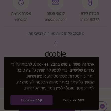
שומרון - מערבית לכביש 465, כביש 5 מערבית לאריאל,
כביש 55 מערבית לקרני שומרון
חבילת לידה
קופוני הנחה
מכירה אישית
תוספת 200 שקלים: כביש 60 + איזור כביש 5 בין עלי ליצהר
EXTRA הנחות!
ההפתעות בפנים
תנו בראש
צפון דרומית לכביש 85
© 2026 כל הזכויות שמורות לבייבי סתיו
תוספת 200 שקלים גליל עליון ורמת הגולן (מצריך אישור
ותאום טלפוני)
דמי המשלוח ישולמו ישירות למוביל
אתר זה עושה שימוש בקבצי Cookies, לרבות על ידי
צדדים שלישיים, כדי לספק לך חווית גלישה טובה
יותר וכן למטרות סטטיסטיקה, איפיון ושיווק.
המשך גלישתך באתר מהווה הסכמה לשימוש זה.
למידע נוסף מומלץ לעיין
במדיניות הפרטיות
.
דחה Cookies
קבל Cookies
+
₪
2890
הוספה לסל