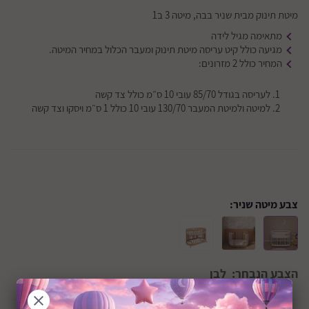
מיטת תינוק מבית שניר בבה, מיטה 3 ב1
מתאימה מגיל לידה
מגיעה כולל קיט עריסה מיטת תינוק ומעבר הכלול במחיר המיטה.
המחיר כולל 2 מזרונים:
לעריסה בגודל 85/70 עובי 10 ס״מ כולל צד קשה
למיטה ולמיטת המעבר 130/70 עובי 10 כולל 1 ס״מ ויסקו וצד קשה
צבע מיטה שניר:
הצבע הנבחר:
לבן