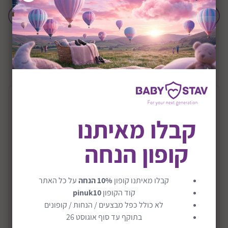
הוסף לחבילת לידה
+0M
שיתוף:
תיאור המוצר
קבלו מאיתנו
מיטה מעוגלת 3ב1 דגם רקפת
קופון הנחה
מיטת התינוק מגיעה עם תחתית 5 שלבים להתאמת גובה
המזרן בהתאם לגדילת התינוק, היא מגיעה כולל קיט עריסה
מיטת תינוק ומעבר הכלול במחיר המיטה.
קבלו מאיתנו קופון
10% הנחה
על כל האתר
המיטה עומדת בסטנדרטים הקפדניים ביותר של בטיחות,
קוד הקופון
pinuk10
בריאות ואיכות, שיאפשר לכם ליצור עבור הרך הנולד את
לא כולל כפל מבצעים / הנחות / קופונים
החדר המושלם.
בתוקף עד סוף אוגוסט 26