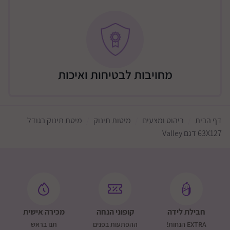
מאושרת מכון התקנים הישראלי
מידות חיצוניות: 132 (רוחב) 68 (עומק) ס”מ
מידות מזרן מומלצות: 127 (רוחב) 63 (עומק) ס”מ
מחירון משלוחים לריהוט דייניז (משולם ישירות למוביל - כולל
מחויבות לבטיחות ואיכות
הרכבה בבית הלקוח)
משלוח המיטה: 200 ש"ח
משלוח שידה: 250 ש"ח
דף הבית
ריהוט ומצעים
מיטות תינוק
מיטת תינוק בגודל
משלוח ארון 3 דלתות 350 ש"ח
63X127 דגם Valley
משלוח עריסה: 200 ש"ח
משלוח מיטת מעבר: 200 ש"ח
משלוח כורסת הנקה 200 ש"ח
הנחת כמות בהובלת 2 פריטים: 100 ש"ח
הנחת כמות בהובלת 3 פריטים: 200 ש"ח
חבילת לידה
קופוני הנחה
מכירה אישית
בניין ללא מעלית
EXTRA הנחות!
ההפתעות בפנים
תנו בראש