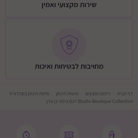
דרום מזרחית לעיר. ישבי הבשור, עד רעים ואורים
שירות מקצועי ואמין
תוספת 200 שקלים: כביש 25 עד דימונה, כביש 40 עד חוות
משאש, כביש 31 עד כסיפה. ישובי הבשור עד גוש מבטחים +
צאלים
גבולות מזרחיים דרומית לירושלים- כביש 60 גוש עציון
וצפונית לו, ללא ישובים מרוחקים מהכביש
מזרחית לירושלים- עד מעלה אדומים
צפונית לירושלים- עד כביש 443
מחויבות לבטיחות ואיכות
תוספת 200 שקלים: ישובים מרוחקים יותר (מצריך אישור
ותאום טלפוני)
שומרון - מערבית לכביש 465, כביש 5 מערבית לאריאל,
דף הבית
ריהוט ומצעים
מיטות תינוק
מיטת תינוק במהדורת
כביש 55 מערבית לקרני שומרון
Studio Boutique Collection דגם ציפור גן עדן
תוספת 200 שקלים: כביש 60 + איזור כביש 5 בין עלי ליצהר
צפון דרומית לכביש 85
תוספת 200 שקלים גליל עליון ורמת הגולן (מצריך אישור
ותאום טלפוני)