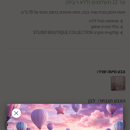
עד 12 תשלומים (ללא ריבית)
מיטת תינוק מבית שניר בבה, מיטה איכותית ברוחב פנימי של 70 ס"מ.
מתאימה מגיל לידה
כולל מגירת אחסון
קולקציית היקרה STUDIO BOUTIQUE COLLECTION
צבע מיטה שניר:
הצבע הנבחר:
לבן
הוסף לחבילת לידה