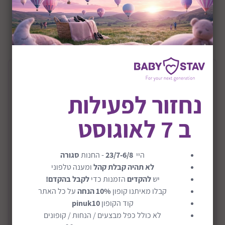
+0M
שיתוף:
תיאור המוצר
נחזור לפעילות
מיטת תינוק במהדורת Studio Boutique
Collection דגם ציפור גן עדן
ב 7 לאוגוסט
הקולקציה החדשה והמיוחדת לחדרי תינוקות מציעה עיצוב
מפואר שמשלב את כל החידושים המודרניים, כדי להבטיח
היי
23/7-6/8
- החנות
סגורה
נוחות ובטיחות מקסימלית לתינוקות שלכם.
לא תהיה קבלת קהל
ומענה טלפוני
הקולקציה כוללת רהיטים מעוצבים בקפידה עם שימוש
יש
להקדים
הזמנות כדי
לקבל בהקדם!
בחומרים איכותיים ובטיחותיים, כדי להבטיח עמידות לאורך
קבלו מאיתנו קופון
10% הנחה
על כל האתר
זמן.
קוד הקופון
pinuk10
לא כולל כפל מבצעים / הנחות / קופונים
קרא עוד
מיטת ציפור גן עדן מציעה סטנדט חדש בעולם עיצוב חדרי