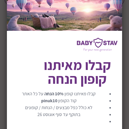
+0M
שיתוף:
תיאור המוצר
קבלו מאיתנו
מיטת תינוק דגם טד
קופון הנחה
המיטה מגיעה עם אנטי בייט
סולמות המיטה מוגנים על ידי פס פלסטיק השומר על מראה
המיטה כאשר התינוק מגדל שיניים ונושך את הסולם וגלגלי
קבלו מאיתנו קופון
10% הנחה
על כל האתר
סיליקון חזקים ועמידים בעלי מעצור.
קוד הקופון
pinuk10
לא כולל כפל מבצעים / הנחות / קופונים
היא ניתנת להפוך למיטת מעבר בקנייה סולם מעבר
בתוקף עד סוף אוגוסט 26
(בתוספת תשלום),
קרא עוד
הצביעה עומדת בסטנדרטים הקפדניים ביותר של בטיחות,