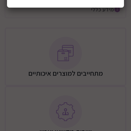
בריאות ואיכות, שיאפשר לכם ליצור עבור הרך הנולד את
מידע כללי
החדר המושלם.
כל ברגי המיטה נסתרים ואינם נראים לעיין למראה נקי
ומושלם.
חומר גלם: עץ בוק מלא
מידות חיצוניות: אורך: 131 ס"מ, רוחב: 74 ס"מ, גובה: 105
ס"מ
מתאים לשימוש עם מזרן במידות: 127 ס"מ אורך, 66 ס"מ
רוחב, 9 ס"מ גובה
מתחייבים למוצרים איכותיים
משלוח
משלוח – יתבצע ע"י מוביל מטעם החברה (רהיטי שניר),
העלות כוללת הובלה לבית הלקוח והרכבה לפי המחירון
הבא:
שידה – 300 ש"ח / מיטה 250 ש"ח / שידה + מיטה 400 ש"ח
/ שידה + 2 מיטת 450 ש"ח / ארון 2 או 3 דלתות 450 ש"ח /
ארון 2/3 דלתות + שידה + מיטה 700 ש"ח