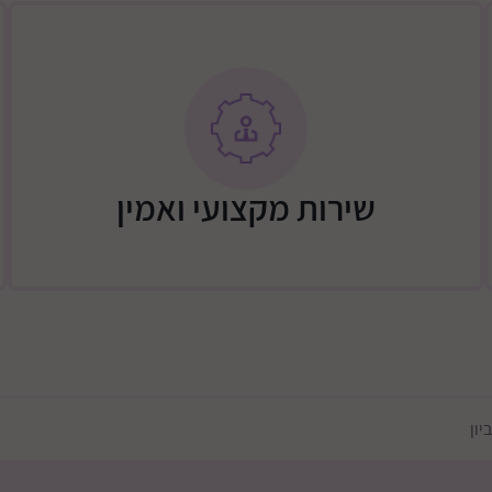
ניר), העלות כוללת
מיטה 700 ש"ח
שירות מקצועי ואמין
גבולות דרומיים - באר שבע, וסביבתה עד מרחק של 15 ק"מ דרום מזרחית
31 עד כסיפה. ישובי הבשור עד גוש מבטחים + צאלים
 דרומית לירושלים- כביש 60 גוש עציון וצפונית לו, ללא
מזרחית לירושלים- עד מעלה 
יון
תוספת 200 שקלים: ישובים מרוחקים יותר (מצריך אישור ותאום טלפוני)