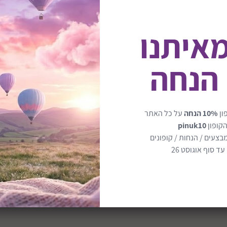
מאיתנו
 הנחה
 גבוהים של איכות
בשילוב עץ מלא וראשי מיטה מ
להסביר במילים.
ון
10% הנחה
על כל האתר
הקופון
pinuk10
ת לשינוי למיטת מעבר
עשויה עץ בוק מלא שילוב רא
בצעים / הנחות / קופונים
דרטים גבוהים של איכות
ד סוף אוגוסט 26
וסף
מידות כלליות: רוחב 74, אורך: 134 גובה: 91
המיטת תינוק העומדת בכל דרי