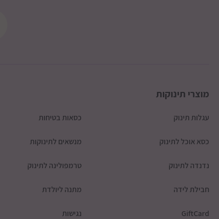
לקרני שומרון
צפון דרומית לכביש 85
דמי המשלוח ישולמו ישירות למוביל
מוצרי תינוקות
עגלות תינוק
כסאות בטיחות
כסא אוכל לתינוק
מנשאים לתינוקות
נדנדה לתינוק
טרמפולינה לתינוק
חבילת לידה
מתנה ליולדת
GiftCard
נגישות