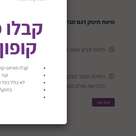
קבלו 
מיטת תינוק דגם סביון
קופון
מיטת סביון שונה בנוף חדרי השינה, עם סטנדרטים
קבלו מאיתנו קופ
קוד 
המיטה סופר פונקציונאית, גדלה עם הבייבי וניתנ
לא כולל כפל מ
ברכישת סולם מעבר. שניר בייבי מקפידה על סטנ
בתוקף ע
החומרים, יחד עם שירות מצוין וזמינות לכל שאלה.
קרא עוד
ניתנת לשינוי למיטת מעבר ברכישת סולם מעבר נ
מתאים לשימוש עם מזרן במידות: 130 ס"מ אורך, 70 ס"מ רוחב, 9 ס"מ גובה