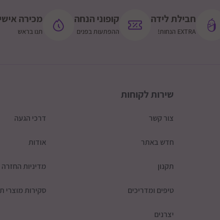
שומרון - מערבית לכביש 465, כביש 5 מערבית לאריאל, כביש 55 מערבית
תוספת 200 שקלים: כביש 60 + איזור כביש 5 בין עלי ליצהר
חבילת לידה
קופוני הנחה
מכירה אישי
EXTRA הנחות!
ההפתעות בפנים
תנו בראש
תוספת 200 שקלים גליל עליון ורמת הגולן (מצריך אישור ותאום טלפוני)
שירות לקוחות
צור קשר
דרכי הגעה
חדש באתר
אודות
תקנון
מדיניות החזרה
טיפים ומדריכים
סקירות מוצרי תי
יצרנים