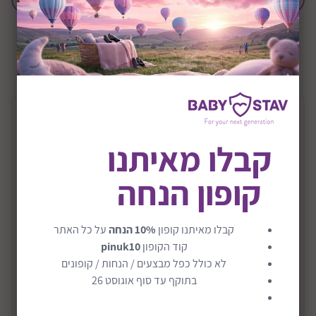
+0M
שיתוף:
תיאור המוצר
קבלו מאיתנו
מיטת תינוק דגם סתיו
קופון הנחה
מיטת סתיו
הקשת האלגנטית המעטרת את מיטת סתיו מעניקה לה
גימור רומנטי ועדין הסגנון הישיר של המיטה מאפשר לה
קבלו מאיתנו קופון
10% הנחה
על כל האתר
להשתלב בקלות בכל חדר והיא משרה סביבה אווירה רגועה
קוד הקופון
pinuk10
ובטוחה.
לא כולל כפל מבצעים / הנחות / קופונים
בתוקף עד סוף אוגוסט 26
המיטה מותאמת לתקן החדש והיא בעלת דופן יורדת ועולה
קרא עוד
ללא מסילות מתכת.