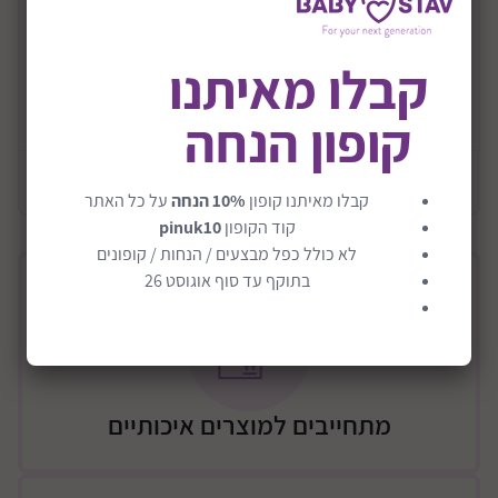
בערכה תגלו ניסויים להכנת עיניים מטפטפות ,זחלים
חלקלקים , קקי קופצני ,עצמות גמישות ועוד...
‏מכיל: כוסיות, פיפטה, כף מדידה, נתרן אלגינט, וערכת
קבלו מאיתנו
צביעה... ‏
קרא עוד
קופון הנחה
מידות האריזה בס"מ : 20x6x21
מידע כללי
קבלו מאיתנו קופון
10% הנחה
על כל האתר
קוד הקופון
pinuk10
לא כולל כפל מבצעים / הנחות / קופונים
בתוקף עד סוף אוגוסט 26
מתחייבים למוצרים איכותיים