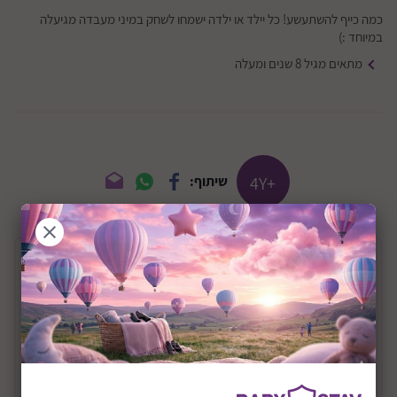
כמה כייף להשתעשע! כל יילד או ילדה ישמחו לשחק במיני מעבדה מגיעלה
במיוחד :)
מתאים מגיל 8 שנים ומעלה
+4Y
שיתוף:
תיאור המוצר
מיני מעבדה לניסויים מגעילים דגם Crad Yucky
ערכה בת 6 ניסויים להכנת פריטים חלקלקים, דביקים
ומגעילים