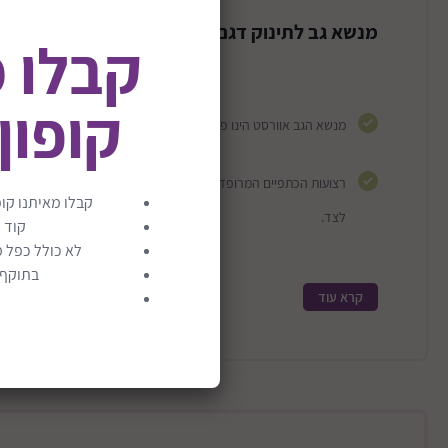
מנשא גב לתינוק דגם אוורסט | Everest
קבלו 
קופון
מנשא הגב אוורסט הינו פתרון מושלם לטיולים ארוכי טווח.
רצועות הכתפיים המרופדות בשילוב רצועת המותניים מעניקות למנשא י
קבלו מאיתנו קופ
לצד.
קוד 
לא כולל כפל מ
בתוקף ע
יחידת התינוק מרופדת ביותר ועשויה מבדים נושמים ונעימים למגע.
קרא עוד
ניתן להעמיד את המנשא על הרצפה לפני השימוש.
גיל :ממשקל 7.3 עד 15 ק"ג.
משקל המוצר :2.3 ק"ג.