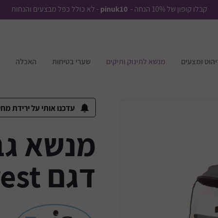
קבלו קופון של 10% הנחה -
pinuk10
- לא כולל כפל מבצעים והנחות
יהוט ומצעים
מנשא לתינוק ותיקים
שערי בטיחות
האכלה
עדכנו אותי על ירידת מחי
מנשא גב
דגם Everest