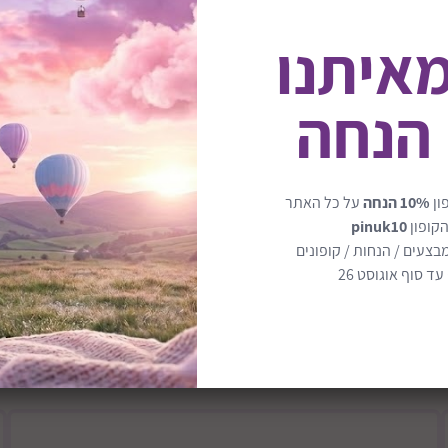
מאיתנו
 הנחה
המנשא קל מאוד לנשיאה וניתן לכוונן את
ציבות מרבית ומונעת תזוזה מצד
חלקו האחורי של המנשא (החלק שנוגע בג
ון
10% הנחה
על כל האתר
הקופון
pinuk10
בצעים / הנחות / קופונים
ד סוף אוגוסט 26
משענת הגב של הילד ארגונומית ורכה וכך
מגיע עם כיסוי גשם המגן על פני התינוק.
מידות : 54X42X90 ס"מ.