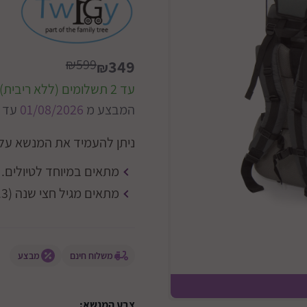
₪599
349
₪
עד 2 תשלומים (ללא ריבית)
המבצע מ
01/08/2026
עד
ניתן להעמיד את המנשא על 
מתאים במיוחד לטיולים.
מתאים מגיל חצי שנה (7.3 ק"ג) ועד 15 ק"ג (גיל 3 לערך).
משלוח חינם
מבצע
רצועות פ
צבע המנשא: