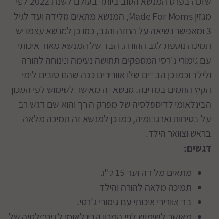
שזכה בפרס המנשא הטוב ביותר בעולם לשנת 2022 לפי
מגזין Made For Moms, המנשא מתאים מלידה ועד לגיל
3 ומאפשר נשיאה על החזה והגב, כמו כן למנשא עצמו יש
תמיכה נוספת לגב ההורה. הבד של המנשא מאוד איכותי
עם גימורי ג'רסי המספקים תחושה נעימה ונינוחה להורה
ולילד וכמו כן הבדים שלו אוורירים ככה שהם טובים לימי
הקיץ החמים במדינה. מנשא זה מאושר לשימוש לפי המכון
הבינלאומי לדיספלסיה של מפרק הירך והוא שם דגש רב
על בטיחות וארגונומיה, כמו כן למנשא זה תמיכה מלאה
בראש וצוואר הילד.
דגשים:
מתאים מלידה ועד 15 ק"ג
תמיכה מלאה להורה והילד
בד אוורירי איכותי עם גימורי ג'רסי.
מאושר לשימוש לפי המכון הבינלאומי לדיספלסיה של