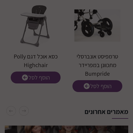
טרמפיסט אונברסלי
כסא אוכל דגם Polly
מתכוונן במפריידר
Highchair
Bumpride
הוסף לסל
הוסף לסל
התקנת 3 מושבי
בטיחות ברכב
מאמרים אחרונים
קרא עוד