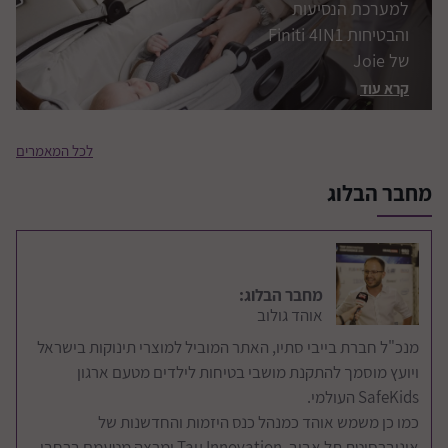
סקירה מורחבת למושב
בטיחות i-Harbour
Signature מבית Joie
קרא עוד
לכל המאמרים
מחבר הבלוג
הוראות לשהייה ברכב
זמן רעידת אדמה
קרא עוד
מחבר הבלוג:
אוהד גולוב
מנכ"ל חברת בייבי סתיו, האתר המוביל למוצרי תינוקות בישראל
ויועץ מוסמך להתקנת מושבי בטיחות לילדים מטעם ארגון
SafeKids העולמי.
כמו כן משמש אוהד כמנהל כנס היזמות והחדשנות של
אוניברסיטת תל אביב, Tau Innovation ומרצה מטעמם ברחבי