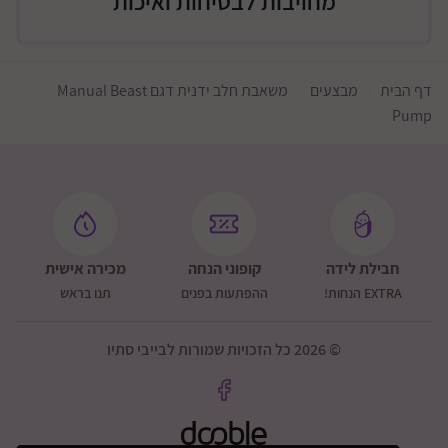
מחויבות לבטיחות ואיכות
לאחר שהחלב מתחיל לזרום, האטי את הקצב.
לחצי והחזיקי מעט, ואז שחררי.
המשיכי בקצב זה כל עוד יוצא חלב.
דף הבית
מבצעים
משאבת חלב ידנית דגם Manual Beast
עייפות ידיים או מעבר צד
Pump
ניתן לעבור ליד אחרת.
ניתן לעבור לשד השני.
סיום שאיבה
הסירי את המשאבה בזהירות מהשד.
חבילת לידה
קופוני הנחה
מכירה אישית
הבריגי את הבקבוק/כוס האחסון החוצה.
EXTRA הנחות!
ההפתעות בפנים
תנו בראש
נקי לפי הוראות הניקוי.
💡 טיפ שימושי: שינוי קל במיקום המשאבה על השד לעיתים
© 2026 כל הזכויות שמורות לבייבי סתיו
מעודד זרימה טובה יותר.
⚠ אזהרות חשובות
אין להשתמש במשאבה בזמן היריון—עלול לגרום לזירוז
לידה.