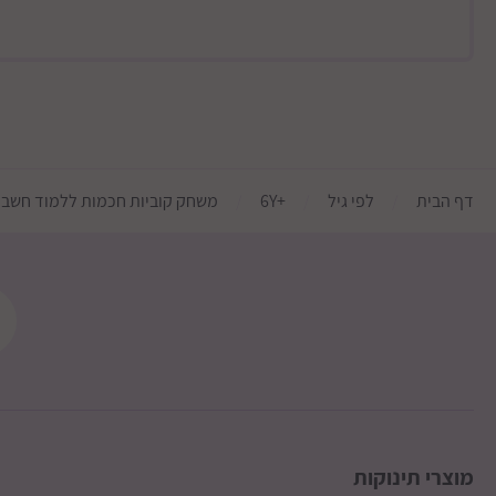
דף הבית
לפי גיל
+6Y
משחק קוביות חכמות ללמוד חשבון
מוצרי תינוקות