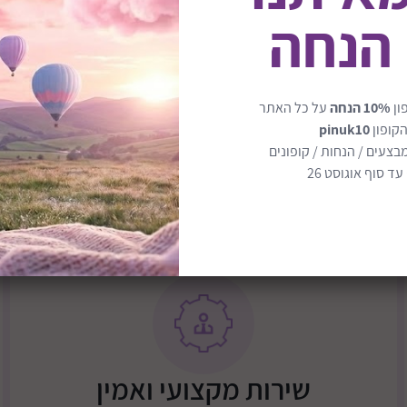
הראשון שמכריז על פתרון נכון
 הנחה
מפתח הבחנה חזותית ומיומנוי
ון
10% הנחה
על כל האתר
הקופון
pinuk10
בצעים / הנחות / קופונים
ד סוף אוגוסט 26
שירות מקצועי ואמין