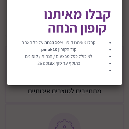
לכל אות 4 מילים שונות מנוקדות עם איור תואם .
קבלו מאיתנו
קרא עוד
ניתן לשחק ברמות שונות לפי קצב התקדמות הילד.
המשחק מיועד לגיל 4 שנים ומעלה.
קופון הנחה
מידע כללי
קבלו מאיתנו קופון
10% הנחה
על כל האתר
קוד הקופון
pinuk10
לא כולל כפל מבצעים / הנחות / קופונים
בתוקף עד סוף אוגוסט 26
מתחייבים למוצרים איכותיים