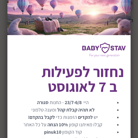
הצבע הנבחר:
אפור
+0M
שיתוף:
נחזור לפעילות
תיאור המוצר
ב 7 לאוגוסט
משטח החתלה דגם Squishy Changing Mat
משטח החתלה איכותי ויוקרתי מבית סנאגל בריטניה
היי
23/7-6/8
- החנות
סגורה
ניתן להשתמש במשטח ההחתלה בצורה עצמאית בכל מקום
לא תהיה קבלת קהל
ומענה טלפוני
בבית, בנסיעות או סתם בשימוש על שידת ההחתלה - בכל
יש
להקדים
הזמנות כדי
לקבל בהקדם!
מקום שתזדקקו לו המשטח יהיה שם.
קבלו מאיתנו קופון
10% הנחה
על כל האתר
קוד הקופון
pinuk10
המשטח כולל דפנות גבוהות למניעת התגלגלות של התינוק