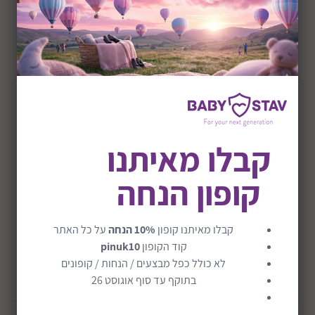
+0M
שיתוף:
תיאור המוצר
משטח פעילות דגם סוואנה
קבלו מאיתנו
יתרונות מרכזיים
קופון הנחה
מתאים מלידה (0+)
משלב שטיח פעילות + בריכת כדורים
קבלו מאיתנו קופון
10% הנחה
על כל האתר
כולל כדורים צבעוניים
קוד הקופון
pinuk10
קשתות פעילות עם צעצועים אינטראקטיביים
לא כולל כפל מבצעים / הנחות / קופונים
כרית לזמן בטן לחיזוק שרירים
בתוקף עד סוף אוגוסט 26
קרא עוד
צדדים מוגבהים ליצירת אזור משחק בטוח