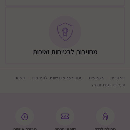
צעצועים מרשרשים
רעשנים ואלמנטים עם צליל
חומרים שונים לגירוי חוש המגע
מה כולל המוצר
שטיח פעילות רך עם דפנות מוגבהות
2 קשתות פעילות
מחויבות לבטיחות ואיכות
4 צעצועים תלויים
כרית זמן בטן
סל/בריכת כדורים
דף הבית
צעצועים
מגוון צעצועים שונים לתינוקות
משטח
פעילות דגם סוואנה
כדורים צבעוניים
מבנה ועיצוב
עיצוב צבעוני ומושך
צבעי פסטל נעימים לעין
בד רך והיפואלרגני
חבילת לידה
קופוני הנחה
מכירה אישית
מתאים לשימוש יומיומי בבית