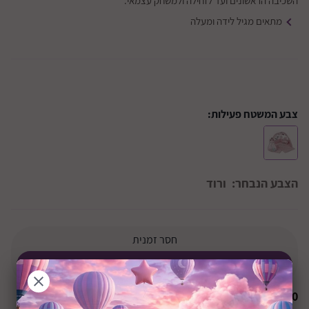
השכיבה הראשונים ועד לזחילה ולמשחק עצמאי.
מתאים מגיל לידה ומעלה
צבע המשטח פעילות:
הצבע הנבחר:
ורוד
חסר זמנית
הודיעו לי כשחוזר למלאי
₪
0