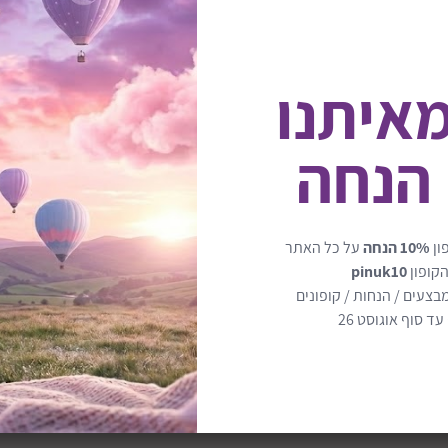
מאיתנו
 הנחה
פסנתר מוזיקלי עם מנגינות וא
ון
10% הנחה
על כל האתר
הקופון
pinuk10
בצעים / הנחות / קופונים
מעודד תנועה וקואורדינציה
ד סוף אוגוסט 26
קל לניקוי – שמירה על היגיינה
מעודד תנועת רגליים וידיים