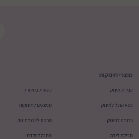
עשוי מחומרים איכותיים ולא רעילים
סביבת משחק בטוחה ונוחה לתינוק
מפרט טכני
גובה המוצר: 49 ס״מ
עיצוב: דמויות חיות צבעוניות
מוצרי תינוקות
עגלות תינוק
מידות בס”מ: גובה 59 ” אורך 75 | רוחב 61
כסאות בטיחות
כסא אוכל לתינוק
מנשאים לתינוקות
נדנדה לתינוק
טרמפולינה לתינוק
חבילת לידה
מתנה ליולדת