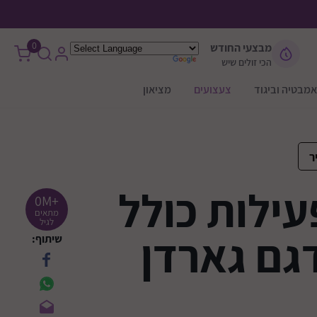
0
מבצעי החודש
הכי זולים שיש
אמבטיה וביגוד
צעצועים
מציאון
ר
ילות כולל
+0M
מתאים
לגיל
גם גארדן
שיתוף: