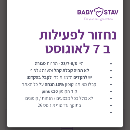
מתקן חצר לילדים בצורת כדורסל מתכוונן
לקטנטנים דגם 3030
מתקן כדורסל ענק , יציב ומתכוונן . למשחק בכל מקום , עם
נחזור לפעילות
מקסימום נוחות.
ב 7 לאוגוסט
המתקן מגיע עם טבעת
שעות של הנאה מובטחת!!!
מגיע ללא כדור
היי
23/7-6/8
- החנות
סגורה
לא תהיה קבלת קהל
ומענה טלפוני
מתאים מגיל 3 שנים ומעלה.
קרא עוד
יש
להקדים
הזמנות כדי
לקבל בהקדם!
גובה מקסימלי 170 ס"מ
קבלו מאיתנו קופון
10% הנחה
על כל האתר
מידע כללי
מידת בסיס 46.5 ס"מ * 49 ס"מ
קוד הקופון
pinuk10
לא כולל כפל מבצעים / הנחות / קופונים
מגיע באריזה צבעונית ויפה
בתוקף עד סוף אוגוסט 26
קל לניקוי ומחזיק לאורך שנים