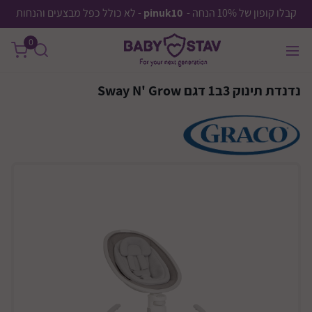
קבלו קופון של 10% הנחה -
pinuk10
- לא כולל כפל מבצעים והנחות
0
נדנדת תינוק 3ב1 דגם Sway N' Grow