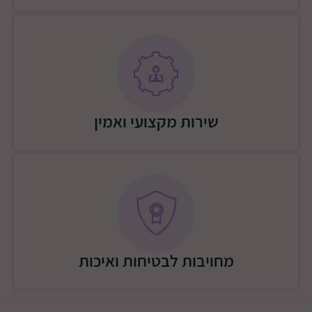
Bluetooth
הנדנדה כוללת רמקולים אלחוטיים בבסיס הנדנדה אליהם
ניתן להתחבר
ניתן להפעיל שירי ערש ומנגינות מרגיעות באמצעות לחיצה
אחת בלבד
יוצר סביבה שלווה ומרגיעה המותאמת להעדפות הייחודיות
שירות מקצועי ואמין
של תינוקך
בבסיס הנדנדה תמצאו לוח בקרה קל מתמיד נטול מאמץ
ניתן להתאים את מהירות הרטט בהתאת להעדפות התינוק
ניתן להגדיר את גודל הרצועות הפנימיות בהתאם לגודל
הילד
ניתן לשמור הגדרות מועדפות וככה להפעיל כל פעם את
הכל בהתאם להעדפת הילד וההורה, פחות זמן בהתעסקות
מחויבות לבטיחות ואיכות
ויותר זמן בהנאה
מפרט