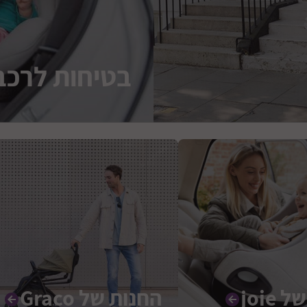
בטיחות לרכב
joie
החנות של Graco