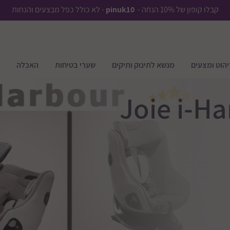
קבלו קופון של 10% הנחה -
pinuk10
- לא כולל כפל מבצעים והנחות
יהוט ומצעים
מנשא לתינוק ותיקים
שערי בטיחות
האכלה