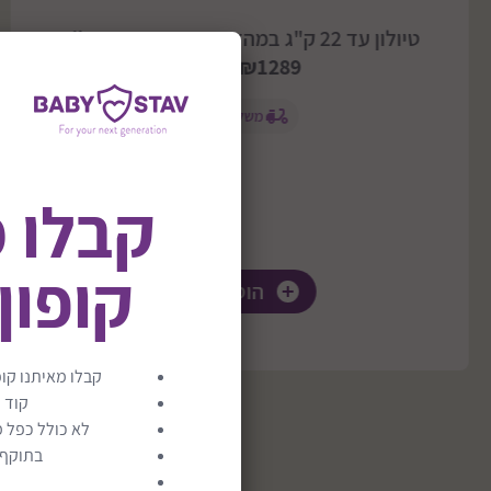
טיולון עד 22 ק"ג במהדורה חדשה דגם Clic2
₪1289
₪1289
משלוח חינם
קבלו 
קופון
הוסף לסל
קבלו מאיתנו קופ
קוד 
לא כולל כפל מ
בתוקף ע