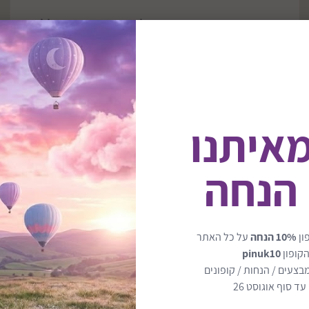
כסא בטיחות מסתובב מלידה ועד 54 קג כולל
בדים ללא כימיקלים והארכת רגלים דגם
Revolve360 Extend Go Green Sensor Safe
₪1490
₪1490
משלוח חינם
מאיתנו
 הנחה
הוסף לסל
ון
10% הנחה
על כל האתר
הקופון
pinuk10
בצעים / הנחות / קופונים
ד סוף אוגוסט 26