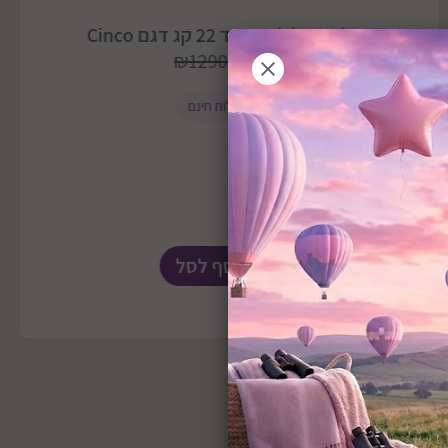
טיולון מגיל לידה ועד 22 קג דגם Cinco
₪1290
₪1290
משלוח חינם
הוסף לסל