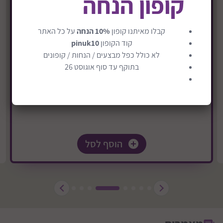
קופון הנחה
טיולון עד 22 ק"ג במהדורה חדשה דגם Clic2
₪1289
קבלו מאיתנו קופון
10% הנחה
על כל האתר
קוד הקופון
pinuk10
משלוח חינם
לא כולל כפל מבצעים / הנחות / קופונים
בתוקף עד סוף אוגוסט 26
הוסף לסל