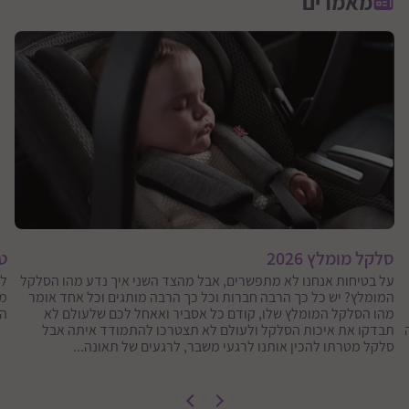
מאמרים
סלקל מומלץ 2026
טי
על בטיחות אנחנו לא מתפשרים, אבל מהצד השני איך נדע מהו הסלקל
המומלץ? יש כל כך הרבה חברות וכל כך הרבה מותגים וכל אחד אומר
מא
מהו הסלקל המומלץ שלו, קודם כל אסביר ואאחל לכם שלעולם לא
הט
תבדקו את איכות הסלקל ולעולם לא תצטרכו להתמודד איתה אבל
סלקל מטרתו להכין אותנו לרגעי משבר, לרגעים של תאונה...