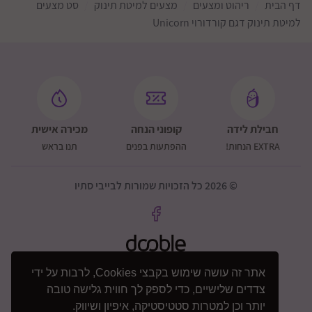
דף הבית
ריהוט ומצעים
מצעים למיטת תינוק
סט מצעים
למיטת תינוק דגם קורדורוי Unicorn
חבילת לידה
קופוני הנחה
מכירה אישית
EXTRA הנחות!
ההפתעות בפנים
תנו בראש
© 2026 כל הזכויות שמורות לבייבי סתיו
אתר זה עושה שימוש בקבצי Cookies, לרבות על ידי
צדדים שלישיים, כדי לספק לך חווית גלישה טובה
יותר וכן למטרות סטטיסטיקה, איפיון ושיווק.