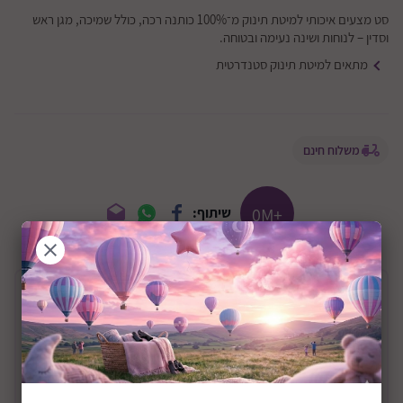
סט מצעים איכותי למיטת תינוק מ־100% כותנה רכה, כולל שמיכה, מגן ראש
וסדין – לנוחות ושינה נעימה ובטוחה.
מתאים למיטת תינוק סטנדרטית
משלוח חינם
+0M
שיתוף:
תיאור המוצר
סט מצעים למיטת תינוק דגם קורדורוי Unicorn
תיאור מוצר