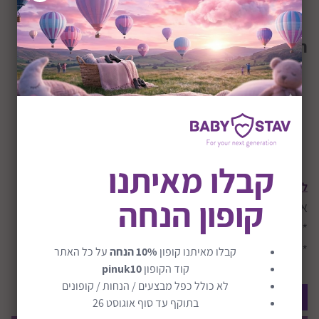
תכונות הסט:
סדין , 71X132X20 ס"מ
ציפה תואמת 106X145 ס"מ
ציפית תואמת 51X76 ס"מ
חמורים: 50% פוליאסטר , 50$ כותנה
קבלו מאיתנו
לפרטים נוספים, ורכישה >>
קופון הנחה
אולי יעניין אותך לקרוא על:
*
מנשא לתינוק
*
שערי בטיחות
קבלו מאיתנו קופון
10% הנחה
על כל האתר
קוד הקופון
pinuk10
היה הראשון לרשום תגובה
לא כולל כפל מבצעים / הנחות / קופונים
הוסף תגובה
בתוקף עד סוף אוגוסט 26