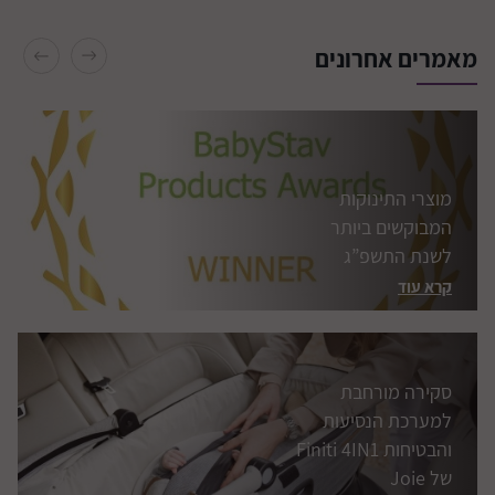
המבוקשים ביותר
לשנת התשפ”ג
מאמרים אחרונים
קרא עוד
סקירה מורחבת
למערכת הנסיעות
והבטיחות Finiti 4IN1
של Joie
קרא עוד
סקירה מורחבת למושב
בטיחות i-Harbour
Signature מבית Joie