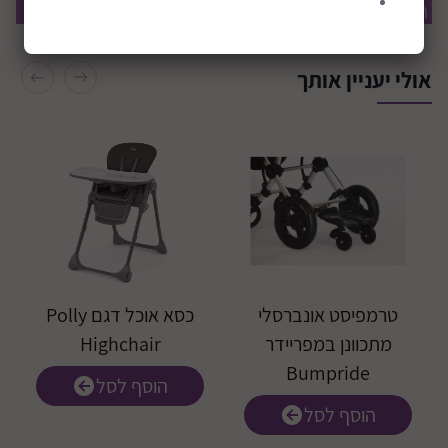
תוכן ההודעה:
מחבר:
תאריך:
אולי יעניין אותך
התקנת 3 מושבי
בטיחות ברכב
קרא עוד
טרמפיסט אונברסלי
כסא אוכל דגם Polly
מתכוונן במפריידר
Highchair
Bumpride
הוסף לסל
הוסף לסל
מוצרי התינוקות